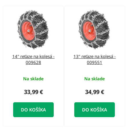
o
d
V
u
ý
k
p
t
i
o
s
v
p
14" reťaze na kolesá -
13" reťaze na kolesá -
r
009628
009551
o
d
Na sklade
Na sklade
u
33,99 €
34,99 €
k
t
DO KOŠÍKA
DO KOŠÍKA
o
v