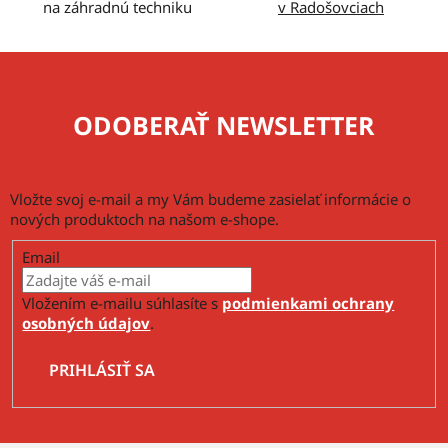
ý
na záhradnú techniku
v Radošovciach
p
i
s
u
ODOBERAŤ NEWSLETTER
Vložte svoj e-mail a my Vám budeme zasielať informácie o
nových produktoch na našom e-shope.
Email
Vložením e-mailu súhlasíte s
podmienkami ochrany
osobných údajov
.
PRIHLÁSIŤ SA