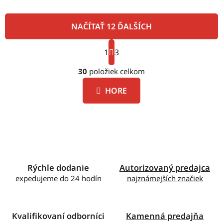
NAČÍTAŤ 12 ĎALŠÍCH
S
1
t
3
O
r
á
30
položiek celkom
v
n
l
k
HORE
á
o
d
v
a
a
c
n
i
i
e
e
p
Rýchle dodanie
Autorizovaný predajca
r
expedujeme do 24 hodín
najznámejších značiek
v
k
y
v
Kvalifikovaní odborníci
Kamenná predajňa