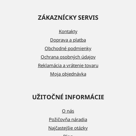
Z
á
ZÁKAZNÍCKY SERVIS
p
ä
Kontakty
t
Doprava a platba
i
Obchodné podmienky
e
Ochrana osobných údajov
Reklamácia a vrátenie tovaru
Moja objednávka
UŽITOČNÉ INFORMÁCIE
O nás
Požičovňa náradia
Najčastejšie otázky