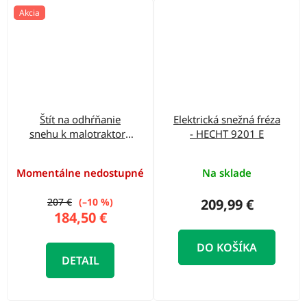
Akcia
Štít na odhŕňanie
Elektrická snežná fréza
snehu k malotraktoru
- HECHT 9201 E
GSS 850
Momentálne nedostupné
Na sklade
207 €
(–10 %)
209,99 €
184,50 €
DO KOŠÍKA
DETAIL