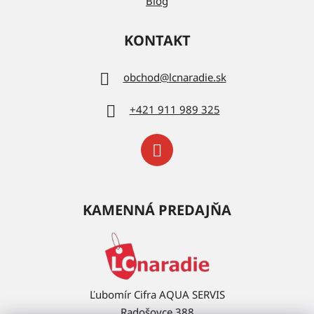
Blog
KONTAKT
obchod
@
lcnaradie.sk
+421 911 989 325
KAMENNÁ PREDAJŇA
Ľubomír Cifra AQUA SERVIS
Radošovce 388