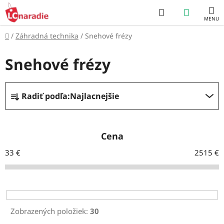
Prejsť
Hľadať
NÁKUP
na
obsah
KOŠÍK
Domov
/
Záhradná technika
/
Snehové frézy
Snehové frézy
R
Radiť podľa:
Najlacnejšie
a
d
e
Cena
n
33
€
2515
€
i
e
p
r
Zobrazených položiek:
30