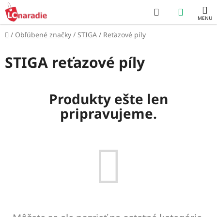
Prejsť
Hľadať
NÁKUP
na
obsah
KOŠÍK
Domov
/
Obľúbené značky
/
STIGA
/
Reťazové píly
STIGA reťazové píly
Produkty ešte len
pripravujeme.