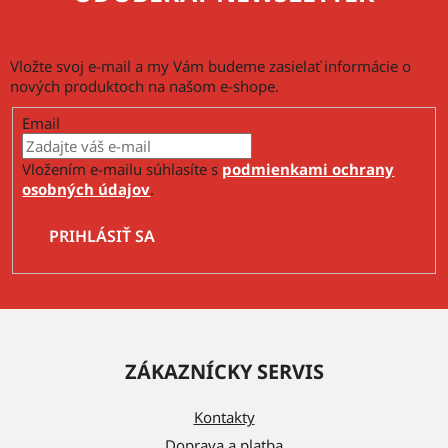
Vložte svoj e-mail a my Vám budeme zasielať informácie o
nových produktoch na našom e-shope.
Email
Vložením e-mailu súhlasíte s
podmienkami ochrany
osobných údajov
.
PRIHLÁSIŤ SA
Z
á
ZÁKAZNÍCKY SERVIS
p
ä
Kontakty
t
Doprava a platba