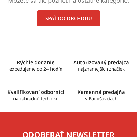
Môžete sa ale pozrieť na ostatné kategórie.
SPÄŤ DO OBCHODU
Rýchle dodanie
Autorizovaný predajca
expedujeme do 24 hodín
najznámejších značiek
Kvalifikovaní odborníci
Kamenná predajňa
na záhradnú techniku
v Radošovciach
ODOBERAŤ NEWSLETTER