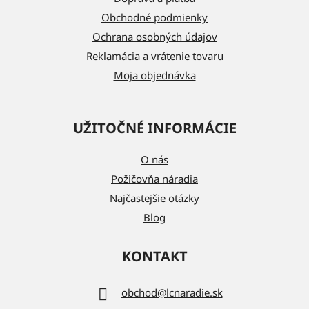
i
Obchodné podmienky
e
Ochrana osobných údajov
Reklamácia a vrátenie tovaru
Moja objednávka
UŽITOČNÉ INFORMÁCIE
O nás
Požičovňa náradia
Najčastejšie otázky
Blog
KONTAKT
obchod
@
lcnaradie.sk