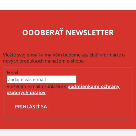
p
i
s
u
ODOBERAŤ NEWSLETTER
Vložte svoj e-mail a my Vám budeme zasielať informácie o
nových produktoch na našom e-shope.
Email
Vložením e-mailu súhlasíte s
podmienkami ochrany
osobných údajov
.
PRIHLÁSIŤ SA
Z