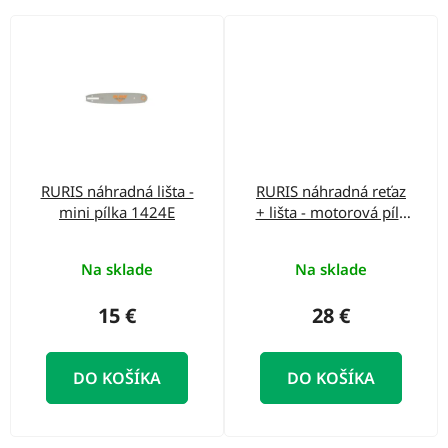
RURIS náhradná lišta -
RURIS náhradná reťaz
mini pílka 1424E
+ lišta - motorová píla
DAC 201RS
Na sklade
Na sklade
15 €
28 €
DO KOŠÍKA
DO KOŠÍKA