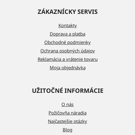
á
ZÁKAZNÍCKY SERVIS
p
ä
Kontakty
t
Doprava a platba
i
Obchodné podmienky
e
Ochrana osobných údajov
Reklamácia a vrátenie tovaru
Moja objednávka
UŽITOČNÉ INFORMÁCIE
O nás
Požičovňa náradia
Najčastejšie otázky
Blog