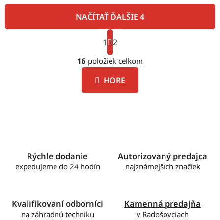
NAČÍTAŤ ĎALŠIE 4
S
1
t
2
O
r
á
16
položiek celkom
v
n
l
k
HORE
á
o
d
v
a
a
c
n
i
i
e
e
p
Rýchle dodanie
Autorizovaný predajca
r
expedujeme do 24 hodín
najznámejších značiek
v
k
y
v
Kvalifikovaní odborníci
Kamenná predajňa
ý
na záhradnú techniku
v Radošovciach