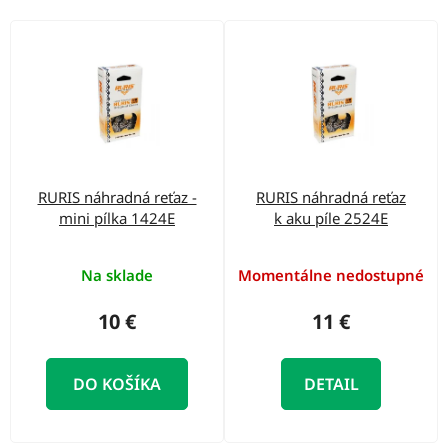
o
d
V
u
ý
k
p
t
i
o
s
v
p
RURIS náhradná reťaz -
RURIS náhradná reťaz
r
mini pílka 1424E
k aku píle 2524E
o
d
Na sklade
Momentálne nedostupné
u
10 €
11 €
k
t
DO KOŠÍKA
DETAIL
o
v