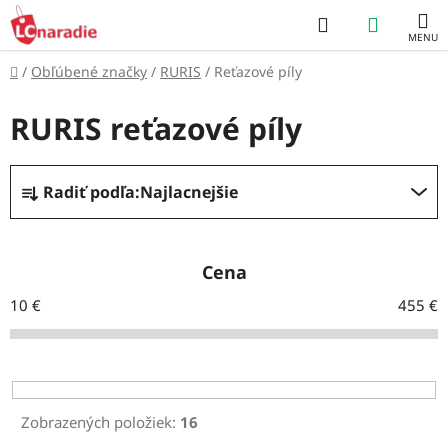
Prejsť
Hľadať
NÁKUP
na
obsah
KOŠÍK
Domov
/
Obľúbené značky
/
RURIS
/
Reťazové píly
RURIS reťazové píly
R
Radiť podľa:
Najlacnejšie
a
d
e
Cena
n
10
€
455
€
i
e
p
r
Zobrazených položiek:
16