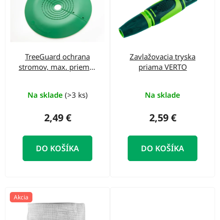
k
p
t
i
o
s
v
p
TreeGuard ochrana
Zavlažovacia tryska
r
stromov, max. priemer
priama VERTO
o
stromu 115mm
d
Na sklade
(>3 ks)
Na sklade
u
2,49 €
2,59 €
k
t
DO KOŠÍKA
DO KOŠÍKA
o
v
Akcia