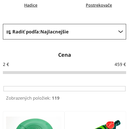
Hadice
Postrekovače
R
Radiť podľa:
Najlacnejšie
a
d
e
Cena
n
2
€
459
€
i
e
p
r
Zobrazených položiek:
119
o
d
V
u
ý