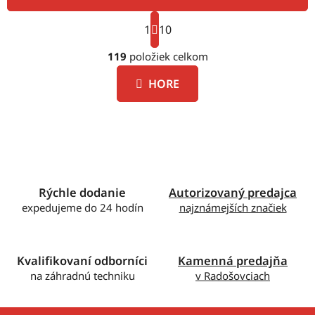
S
1
t
10
O
r
á
119
položiek celkom
v
n
l
k
HORE
á
o
d
v
a
a
c
n
i
i
e
e
p
Rýchle dodanie
Autorizovaný predajca
r
expedujeme do 24 hodín
najznámejších značiek
v
k
y
v
Kvalifikovaní odborníci
Kamenná predajňa
ý
na záhradnú techniku
v Radošovciach
p
i