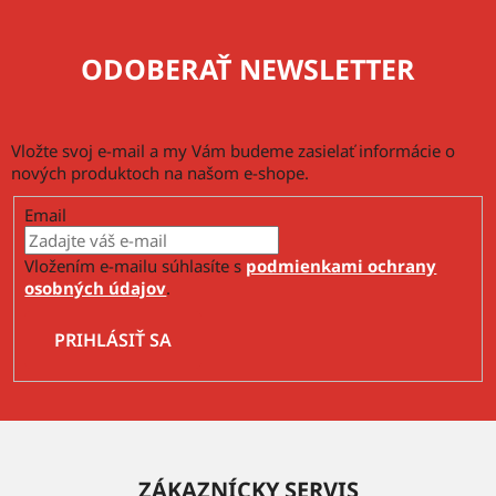
s
u
ODOBERAŤ NEWSLETTER
Vložte svoj e-mail a my Vám budeme zasielať informácie o
nových produktoch na našom e-shope.
Email
Vložením e-mailu súhlasíte s
podmienkami ochrany
osobných údajov
.
PRIHLÁSIŤ SA
Z
á
ZÁKAZNÍCKY SERVIS