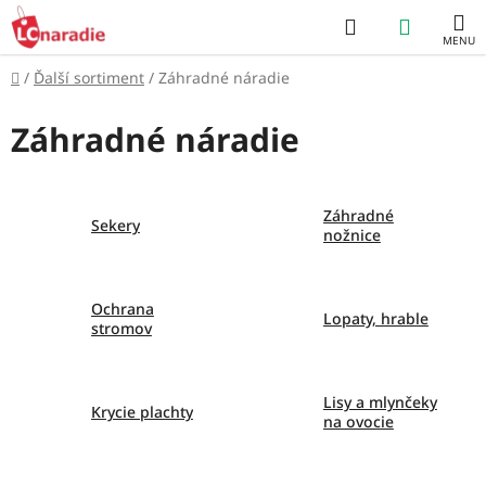
Prejsť
Hľadať
NÁKUP
na
obsah
KOŠÍK
Domov
/
Ďalší sortiment
/
Záhradné náradie
Záhradné náradie
Záhradné
Sekery
nožnice
Ochrana
Lopaty, hrable
stromov
Lisy a mlynčeky
Krycie plachty
na ovocie