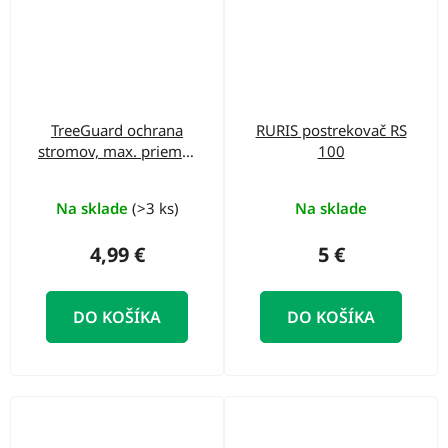
TreeGuard ochrana
RURIS postrekovač RS
stromov, max. priemer
100
stromu 305mm
Na sklade
(>3 ks)
Na sklade
4,99 €
5 €
DO KOŠÍKA
DO KOŠÍKA