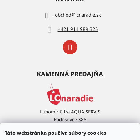
obchod
@
lcnaradie.sk
+421 911 989 325
KAMENNÁ PREDAJŇA
Ľubomír Cifra AQUA SERVIS
Radošovce 388
908 63 Radošovce
Táto webstránka používa súbory cookies.
Ukázať na mape →