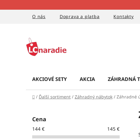
Prejsť
na
obsah
O nás
Doprava a platba
Kontakty
AKCIOVÉ SETY
AKCIA
ZÁHRADNÁ T
Domov
/
Ďalší sortiment
/
Záhradný nábytok
/
Záhradné ú
B
o
Cena
č
144
€
145
€
n