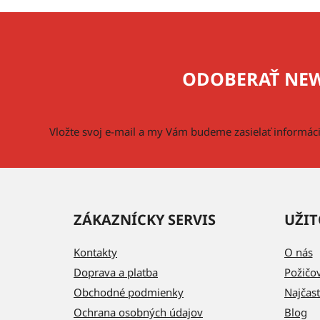
Z
á
p
ODOBERAŤ NEW
ä
t
i
Vložte svoj e-mail a my Vám budeme zasielať informá
e
ZÁKAZNÍCKY SERVIS
UŽIT
Kontakty
O nás
Doprava a platba
Požičo
Obchodné podmienky
Najčast
Ochrana osobných údajov
Blog