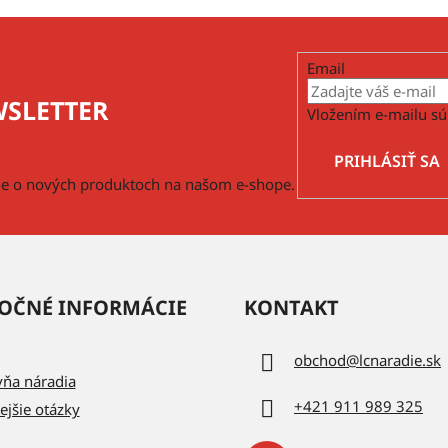
Email
SLETTER
Vložením e-mailu sú
PRIHLÁSIŤ SA
cie o nových produktoch na našom e-shope.
OČNÉ INFORMÁCIE
KONTAKT
obchod
@
lcnaradie.sk
vňa náradia
+421 911 989 325
ejšie otázky