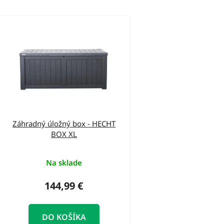
V
ý
p
i
s
p
r
o
Záhradný úložný box - HECHT
BOX XL
d
u
Na sklade
k
t
144,99 €
o
v
DO KOŠÍKA