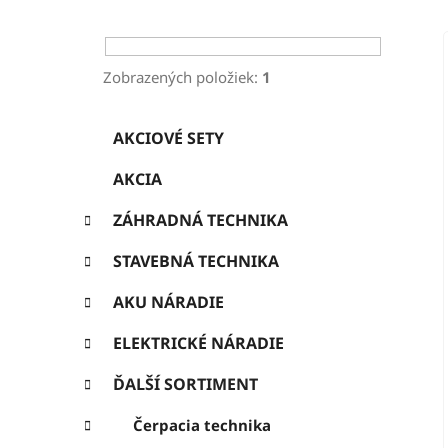
ý
p
a
Zobrazených položiek:
1
n
K
Preskočiť
e
AKCIOVÉ SETY
a
kategórie
l
t
AKCIA
e
g
ZÁHRADNÁ TECHNIKA
ó
r
STAVEBNÁ TECHNIKA
i
e
AKU NÁRADIE
ELEKTRICKÉ NÁRADIE
ĎALŠÍ SORTIMENT
Čerpacia technika