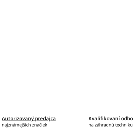
Autorizovaný predajca
Kvalifikovaní odbo
najznámejších značiek
na záhradnú techniku