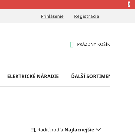
Prihlásenie
Registrácia
PRÁZDNY KOŠÍK
NÁKUPNÝ
KOŠÍK
ELEKTRICKÉ NÁRADIE
ĎALŠÍ SORTIMENT
OB
R
Radiť podľa:
Najlacnejšie
a