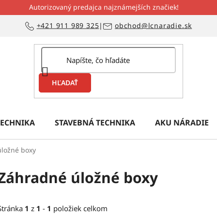
Autorizovaný predajca najznámejších značiek!
+421 911 989 325
|
obchod@lcnaradie.sk
HĽADAŤ
ECHNIKA
STAVEBNÁ TECHNIKA
AKU NÁRADIE
ložné boxy
Záhradné úložné boxy
Stránka
1
z
1
-
1
položiek celkom