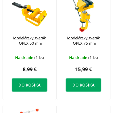
o
ý
d
p
u
i
k
s
t
p
o
Modelársky zverák
Modelársky zverák
r
TOPEX 60 mm
TOPEX 75 mm
v
o
d
Na sklade
(1 ks)
Na sklade
(1 ks)
u
8,99 €
15,99 €
k
t
DO KOŠÍKA
DO KOŠÍKA
o
v