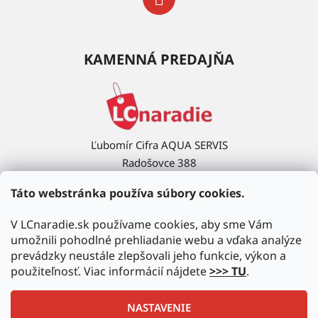
KAMENNÁ PREDAJŇA
Ľubomír Cifra AQUA SERVIS
Radošovce 388
908 63 Radošovce
Táto webstránka používa súbory cookies.
Ukázať na mape →
V LCnaradie.sk používame cookies, aby sme Vám
umožnili pohodlné prehliadanie webu a vďaka analýze
prevádzky neustále zlepšovali jeho funkcie, výkon a
použiteľnosť. Viac informácií nájdete
>>> TU
.
NASTAVENIE