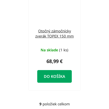
Otočný zámočnícky
zverák TOPEX 150 mm
Na sklade
(1 ks)
68,99 €
DO KOŠÍKA
9
položiek celkom
O