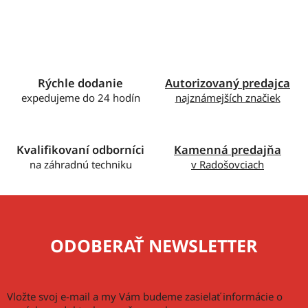
v
l
á
d
a
c
Rýchle dodanie
Autorizovaný predajca
i
expedujeme do 24 hodín
najznámejších značiek
e
p
r
Kvalifikovaní odborníci
Kamenná predajňa
v
na záhradnú techniku
v Radošovciach
k
y
v
ý
p
ODOBERAŤ NEWSLETTER
i
s
u
Vložte svoj e-mail a my Vám budeme zasielať informácie o