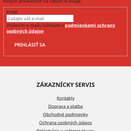
nových produktoch na našom e-shope.
Email
Vložením e-mailu súhlasíte s
podmienkami ochrany
osobných údajov
.
PRIHLÁSIŤ SA
Z
á
ZÁKAZNÍCKY SERVIS
p
ä
Kontakty
t
Doprava a platba
i
Obchodné podmienky
e
Ochrana osobných údajov
Reklamácia a vrátenie tovaru