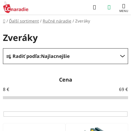
Prejsť
Hľadať
NÁKUP
na
obsah
KOŠÍK
Domov
/
Ďalší sortiment
/
Ručné náradie
/
Zveráky
Zveráky
R
Radiť podľa:
Najlacnejšie
a
d
e
Cena
n
8
€
69
€
i
e
p
r
V