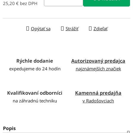
25,20 € bez DPH
Jednotková cena:
Opýtať sa
Strážiť
Zdieľať
Rýchle dodanie
Autorizovaný predajca
expedujeme do 24 hodín
najznámejších značiek
Kvalifikovaní odborníci
Kamenná predajňa
na záhradnú techniku
v Radošovciach
Popis