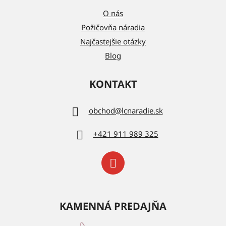
O nás
Požičovňa náradia
Najčastejšie otázky
Blog
KONTAKT
obchod
@
lcnaradie.sk
+421 911 989 325
KAMENNÁ PREDAJŇA