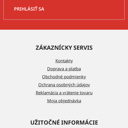
PRIHLÁSIŤ SA
Z
á
ZÁKAZNÍCKY SERVIS
p
ä
Kontakty
t
Doprava a platba
i
Obchodné podmienky
e
Ochrana osobných údajov
Reklamácia a vrátenie tovaru
Moja objednávka
UŽITOČNÉ INFORMÁCIE