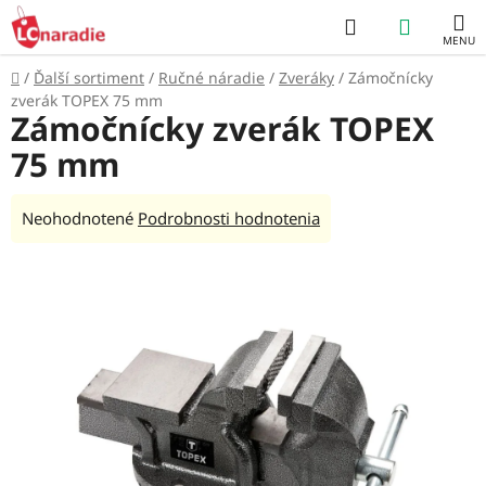
Prejsť
Hľadať
NÁKUP
na
obsah
KOŠÍK
Domov
/
Ďalší sortiment
/
Ručné náradie
/
Zveráky
/
Zámočnícky
zverák TOPEX 75 mm
Zámočnícky zverák TOPEX
75 mm
Priemerné
Neohodnotené
Podrobnosti hodnotenia
hodnotenie
produktu
je
0,0
z
5
hviezdičiek.