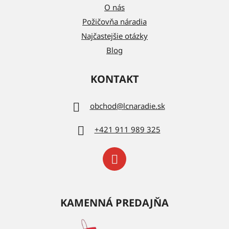
O nás
Požičovňa náradia
Najčastejšie otázky
Blog
KONTAKT
obchod
@
lcnaradie.sk
+421 911 989 325
KAMENNÁ PREDAJŇA