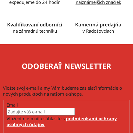
expedujeme do 24 hodín
najznámejších značiek
v
k
y
v
Kvalifikovaní odborníci
Kamenná predajňa
ý
na záhradnú techniku
v Radošovciach
p
i
s
u
ODOBERAŤ NEWSLETTER
Vložte svoj e-mail a my Vám budeme zasielať informácie o
nových produktoch na našom e-shope.
Email
Vložením e-mailu súhlasíte s
podmienkami ochrany
osobných údajov
.