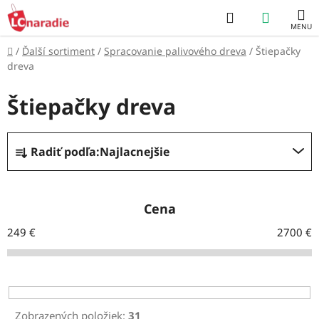
Prejsť
Hľadať
NÁKUP
na
obsah
KOŠÍK
Domov
/
Ďalší sortiment
/
Spracovanie palivového dreva
/
Štiepačky
dreva
Štiepačky dreva
R
Radiť podľa:
Najlacnejšie
a
d
e
Cena
n
249
€
2700
€
i
e
p
r
Zobrazených položiek:
31