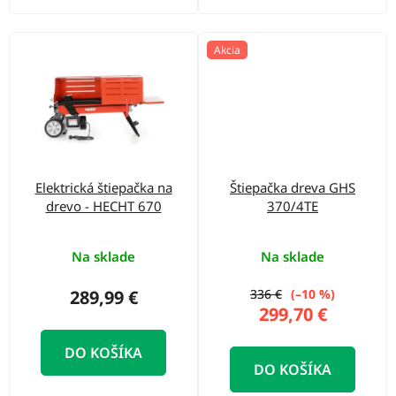
Akcia
Elektrická štiepačka na
Štiepačka dreva GHS
drevo - HECHT 670
370/4TE
Na sklade
Na sklade
289,99 €
336 €
(–10 %)
299,70 €
DO KOŠÍKA
DO KOŠÍKA