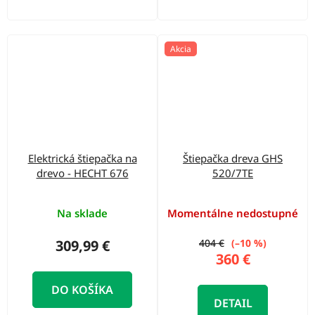
Akcia
Elektrická štiepačka na
Štiepačka dreva GHS
drevo - HECHT 676
520/7TE
Na sklade
Momentálne nedostupné
309,99 €
404 €
(–10 %)
360 €
DO KOŠÍKA
DETAIL