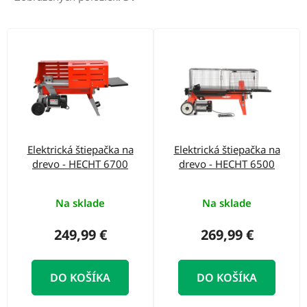
o
d
V
u
ý
k
p
t
i
o
s
v
p
Elektrická štiepačka na
Elektrická štiepačka na
r
drevo - HECHT 6700
drevo - HECHT 6500
o
d
Na sklade
Na sklade
u
249,99 €
269,99 €
k
t
DO KOŠÍKA
DO KOŠÍKA
o
v