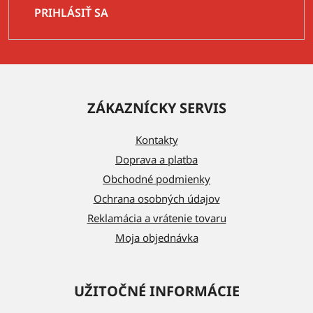
PRIHLÁSIŤ SA
Z
á
ZÁKAZNÍCKY SERVIS
p
ä
Kontakty
t
Doprava a platba
i
Obchodné podmienky
e
Ochrana osobných údajov
Reklamácia a vrátenie tovaru
Moja objednávka
UŽITOČNÉ INFORMÁCIE