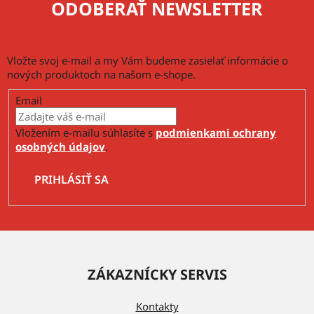
ODOBERAŤ NEWSLETTER
i
s
u
Vložte svoj e-mail a my Vám budeme zasielať informácie o
nových produktoch na našom e-shope.
Email
Vložením e-mailu súhlasíte s
podmienkami ochrany
osobných údajov
.
PRIHLÁSIŤ SA
Z
á
ZÁKAZNÍCKY SERVIS
p
ä
Kontakty