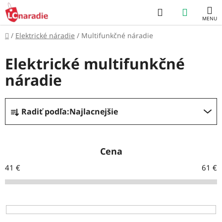
Prejsť
Hľadať
NÁKUP
na
obsah
KOŠÍK
Domov
/
Elektrické náradie
/
Multifunkčné náradie
Elektrické multifunkčné
náradie
R
Radiť podľa:
Najlacnejšie
a
d
e
Cena
n
41
€
61
€
i
e
p