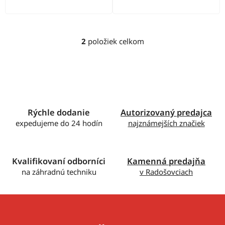
v
2
položiek celkom
O
v
l
á
d
a
c
Rýchle dodanie
Autorizovaný predajca
i
expedujeme do 24 hodín
najznámejších značiek
e
p
r
Kvalifikovaní odborníci
Kamenná predajňa
v
na záhradnú techniku
v Radošovciach
k
y
v
ý
p