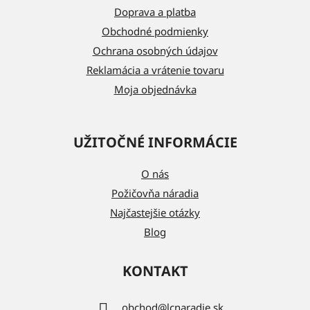
t
Doprava a platba
i
Obchodné podmienky
e
Ochrana osobných údajov
Reklamácia a vrátenie tovaru
Moja objednávka
UŽITOČNÉ INFORMÁCIE
O nás
Požičovňa náradia
Najčastejšie otázky
Blog
KONTAKT
obchod
@
lcnaradie.sk