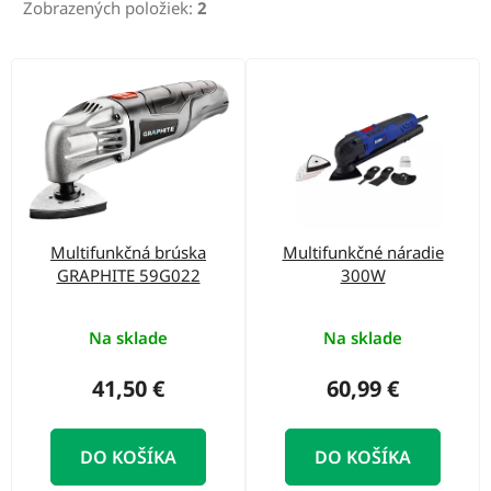
r
Zobrazených položiek:
2
o
d
V
u
ý
k
p
t
i
o
s
v
p
Multifunkčná brúska
Multifunkčné náradie
r
GRAPHITE 59G022
300W
o
d
Na sklade
Na sklade
u
41,50 €
60,99 €
k
t
DO KOŠÍKA
DO KOŠÍKA
o