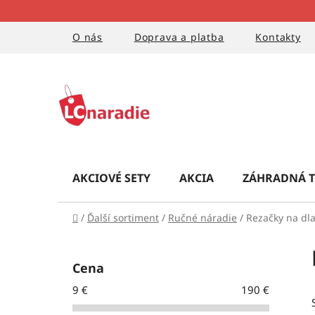
Prejsť
na
obsah
O nás
Doprava a platba
Kontakty
AKCIOVÉ SETY
AKCIA
ZÁHRADNÁ T
Domov
/
Ďalší sortiment
/
Ručné náradie
/
Rezačky na dl
B
o
Cena
č
9
€
190
€
n