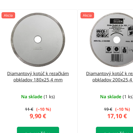
V
Akcia
Akcia
ý
p
i
s
p
r
o
Diamantový kotúč k rezačkám
Diamantový kotúč k r
obkladov 180x25,4 mm
obkladov 200x25,
d
u
Na sklade
(1 ks)
Na sklade
(1 ks
k
t
11 €
(–10 %)
19 €
(–10 %)
9,90 €
17,10 €
o
v