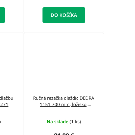
DO KOŠÍKA
 dlažbu
Ručná rezačka dlaždíc DEDRA
6B271
1151 700 mm, ložisko,
vodiace lišty v profile ''X"
)
Na sklade
(1 ks)