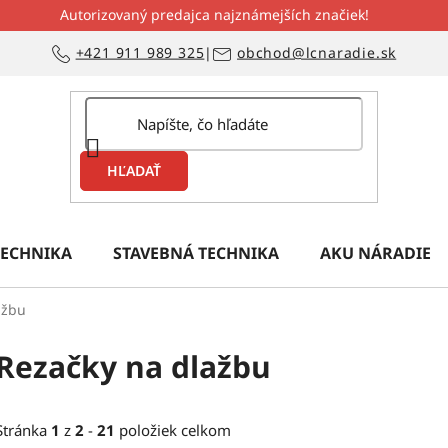
Autorizovaný predajca najznámejších značiek!
+421 911 989 325
|
obchod@lcnaradie.sk
HĽADAŤ
ECHNIKA
STAVEBNÁ TECHNIKA
AKU NÁRADIE
ažbu
Rezačky na dlažbu
Stránka
1
z
2
-
21
položiek celkom