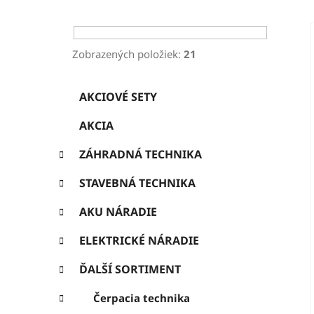
ý
p
a
Zobrazených položiek:
21
n
K
Preskočiť
e
AKCIOVÉ SETY
a
kategórie
l
t
AKCIA
e
g
ZÁHRADNÁ TECHNIKA
ó
r
STAVEBNÁ TECHNIKA
i
e
AKU NÁRADIE
ELEKTRICKÉ NÁRADIE
ĎALŠÍ SORTIMENT
Čerpacia technika