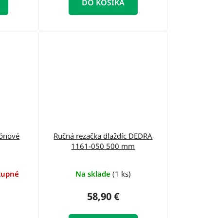
DO KOŠÍKA
tónové
Ručná rezačka dlaždíc DEDRA
1161-050 500 mm
tupné
Na sklade
(1 ks)
58,90 €