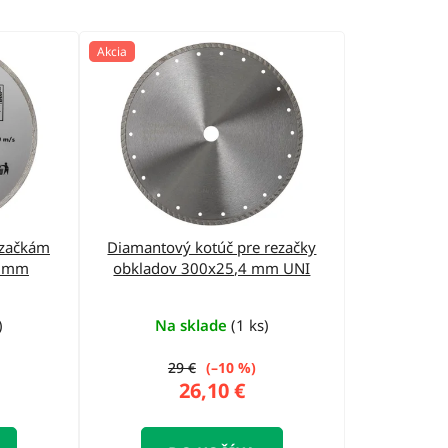
d
e
Akcia
n
i
e
p
r
o
ezačkám
Diamantový kotúč pre rezačky
d
4 mm
obkladov 300x25,4 mm UNI
u
k
)
Na sklade
(1 ks)
t
29 €
(–10 %)
o
26,10 €
v