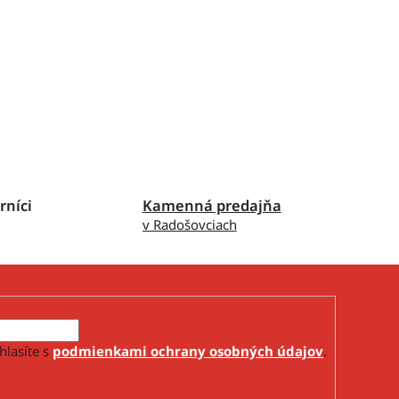
rníci
Kamenná predajňa
v Radošovciach
hlasíte s
podmienkami ochrany osobných údajov
.