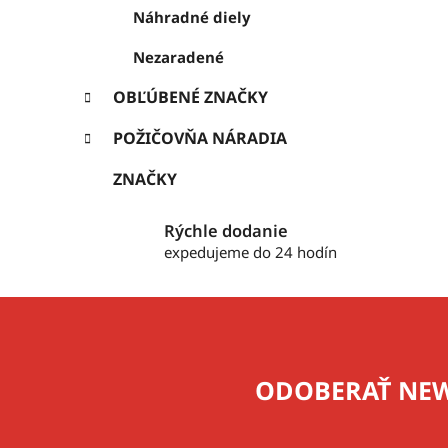
Náhradné diely
Nezaradené
OBĽÚBENÉ ZNAČKY
POŽIČOVŇA NÁRADIA
ZNAČKY
Rýchle dodanie
expedujeme do 24 hodín
Z
á
p
ODOBERAŤ NEW
ä
t