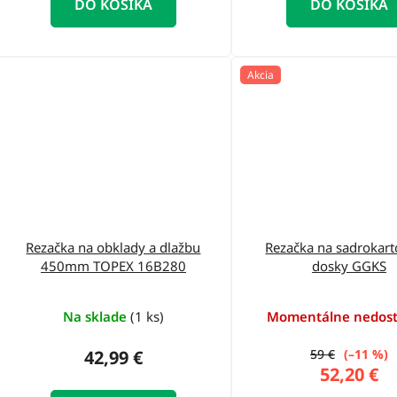
DO KOŠÍKA
DO KOŠÍKA
Akcia
Rezačka na obklady a dlažbu
Rezačka na sadrokar
450mm TOPEX 16B280
dosky GGKS
Na sklade
(1 ks)
Momentálne nedos
42,99 €
59 €
(–11 %)
52,20 €