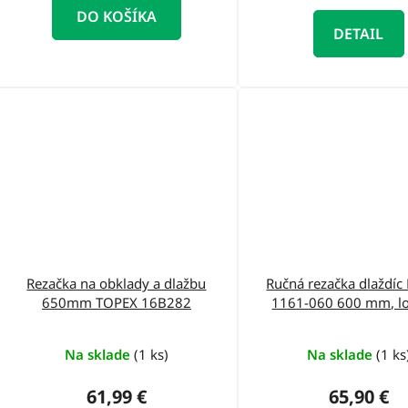
DO KOŠÍKA
DETAIL
Rezačka na obklady a dlažbu
Ručná rezačka dlaždí
650mm TOPEX 16B282
1161-060 600 mm, lo
polstrovaná dos
Na sklade
(1 ks)
Na sklade
(1 ks
61,99 €
65,90 €