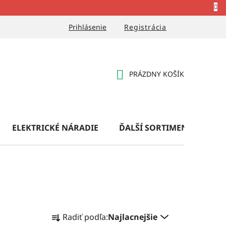
Prihlásenie
Registrácia
PRÁZDNY KOŠÍK
NÁKUPNÝ
KOŠÍK
ELEKTRICKÉ NÁRADIE
ĎALŠÍ SORTIMENT
OB
R
Radiť podľa:
Najlacnejšie
a