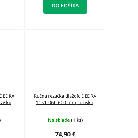
DO KOŠÍKA
c DEDRA
Ručná rezačka dlaždíc DEDRA
žisko,
1151-060 600 mm, ložisko,
ka
vodiace lišty v profile ''X"
)
Na sklade
(1 ks)
74,90 €