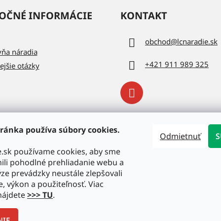
OČNÉ INFORMÁCIE
KONTAKT
obchod
@
lcnaradie.sk
vňa náradia
+421 911 989 325
ejšie otázky
ránka používa súbory cookies.
Odmietnuť
S
e.sk používame cookies, aby sme
li pohodlné prehliadanie webu a
ze prevádzky neustále zlepšovali
e, výkon a použiteľnosť. Viac
nájdete
>>> TU
.
NIE