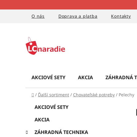
Prejsť
na
obsah
O nás
Doprava a platba
Kontakty
AKCIOVÉ SETY
AKCIA
ZÁHRADNÁ T
Domov
/
Ďalší sortiment
/
Chovateľské potreby
/
Pelechy
B
K
Preskočiť
AKCIOVÉ SETY
a
kategórie
o
t
AKCIA
č
e
g
n
ZÁHRADNÁ TECHNIKA