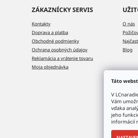
ZÁKAZNÍCKY SERVIS
UŽIT
Kontakty
O nás
Doprava a platba
Požičo
Obchodné podmienky
Najčast
Ochrana osobných údajov
Blog
Reklamácia a vrátenie tovaru
Moja objednávka
Táto webst
V LCnaradi
Vám umožni
vďaka analý
jeho funkci
informácií 
NASTAVE