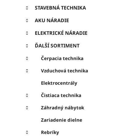
ó
ý
r
STAVEBNÁ TECHNIKA
p
i
e
AKU NÁRADIE
a
n
ELEKTRICKÉ NÁRADIE
e
ĎALŠÍ SORTIMENT
l
Čerpacia technika
Vzduchová technika
Elektrocentrály
Čistiaca technika
Záhradný nábytok
Zariadenie dielne
Rebríky