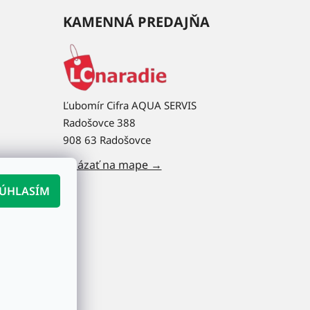
KAMENNÁ PREDAJŇA
Ľubomír Cifra AQUA SERVIS
Radošovce 388
908 63 Radošovce
Ukázať na mape →
ÚHLASÍM