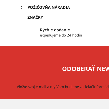
POŽIČOVŇA NÁRADIA
ZNAČKY
Rýchle dodanie
expedujeme do 24 hodín
Z
á
p
ODOBERAŤ NEW
ä
t
i
Vložte svoj e-mail a my Vám budeme zasielať informá
e