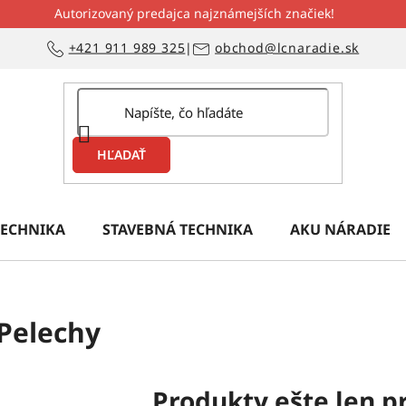
Autorizovaný predajca najznámejších značiek!
+421 911 989 325
|
obchod@lcnaradie.sk
HĽADAŤ
ECHNIKA
STAVEBNÁ TECHNIKA
AKU NÁRADIE
Pelechy
Produkty ešte len p