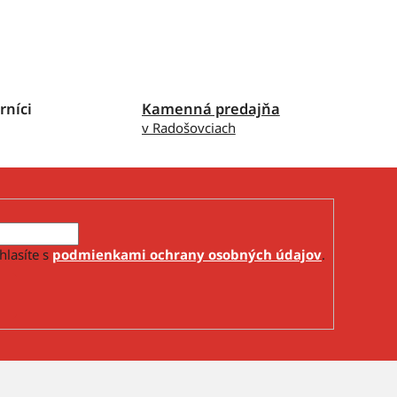
rníci
Kamenná predajňa
v Radošovciach
hlasíte s
podmienkami ochrany osobných údajov
.