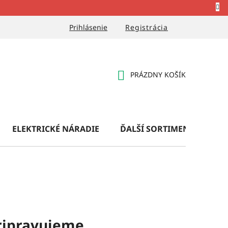
Prihlásenie
Registrácia
PRÁZDNY KOŠÍK
NÁKUPNÝ
KOŠÍK
ELEKTRICKÉ NÁRADIE
ĎALŠÍ SORTIMENT
OB
ripravujeme.