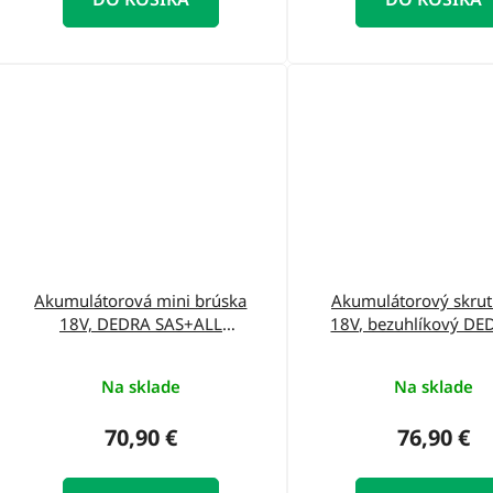
Akumulátorová mini brúska
Akumulátorový skru
18V, DEDRA SAS+ALL
18V, bezuhlíkový D
DED6903
Na sklade
Na sklade
70,90 €
76,90 €