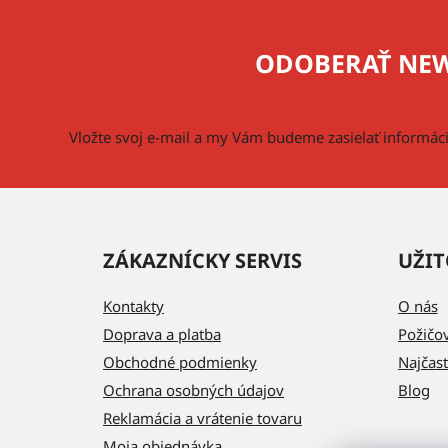
á
p
ODOBERAŤ NEW
ä
t
i
Vložte svoj e-mail a my Vám budeme zasielať informá
e
ZÁKAZNÍCKY SERVIS
UŽIT
Kontakty
O nás
Doprava a platba
Požičo
Obchodné podmienky
Najčast
Ochrana osobných údajov
Blog
Reklamácia a vrátenie tovaru
Moja objednávka