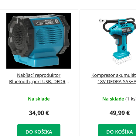
V
ý
p
i
s
p
r
o
Nabíjací reproduktor
Kompresor akumulát
Bluetooth, port USB, DEDRA
18V DEDRA SAS+
d
SAS+ALL DED7004 18V
DED7078 11Ba
u
Na sklade
Na sklade
(1 ks
k
t
34,90 €
49,99 €
o
v
DO KOŠÍKA
DO KOŠÍKA