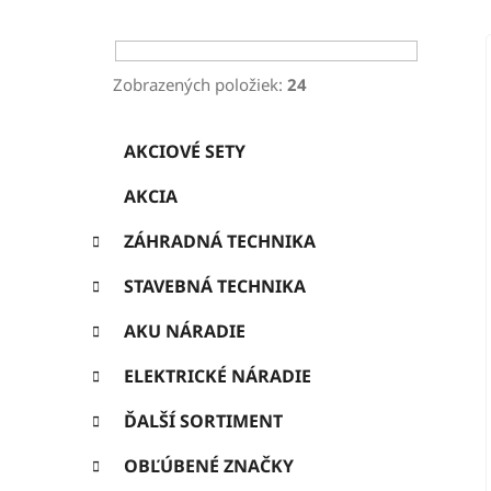
ý
p
a
Zobrazených položiek:
24
n
K
Preskočiť
e
AKCIOVÉ SETY
a
kategórie
l
t
AKCIA
e
g
ZÁHRADNÁ TECHNIKA
ó
r
STAVEBNÁ TECHNIKA
i
e
AKU NÁRADIE
ELEKTRICKÉ NÁRADIE
ĎALŠÍ SORTIMENT
OBĽÚBENÉ ZNAČKY