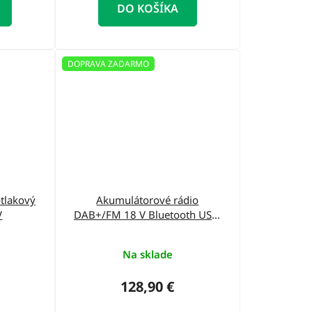
DO KOŠÍKA
DOPRAVA ZADARMO
tlakový
Akumulátorové rádio
V
DAB+/FM 18 V Bluetooth USB,
DEDRA SAS+ALL DED7006BT
Na sklade
128,90 €