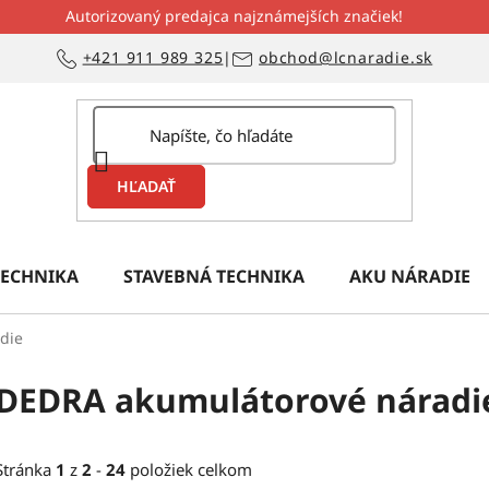
Autorizovaný predajca najznámejších značiek!
+421 911 989 325
|
obchod@lcnaradie.sk
HĽADAŤ
ECHNIKA
STAVEBNÁ TECHNIKA
AKU NÁRADIE
die
DEDRA akumulátorové náradi
Stránka
1
z
2
-
24
položiek celkom