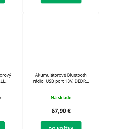
orový
Akumulátorové Bluetooth
ALL
rádio, USB port 18V, DEDRA
s LCD
SAS+ALL DED7005
)
Na sklade
67,90 €
DO KOŠÍKA