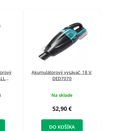
d
e
n
i
e
p
r
o
orový
Akumulátorový vysávač, 18 V,
d
ALL
DED7070
r
u
k
)
Na sklade
t
52,90 €
o
v
DO KOŠÍKA