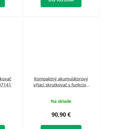
tkovač
Kompaktný akumulátorový
ED7141
vŕtací skrutkovač s funkciou
príklepu DED7138
Na sklade
90,90 €