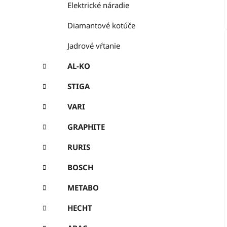
Elektrické náradie
Diamantové kotúče
Jadrové vŕtanie
AL-KO
STIGA
VARI
GRAPHITE
RURIS
BOSCH
METABO
HECHT