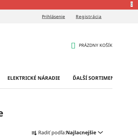
Prihlásenie
Registrácia
PRÁZDNY KOŠÍK
NÁKUPNÝ
KOŠÍK
ELEKTRICKÉ NÁRADIE
ĎALŠÍ SORTIMENT
OB
e
R
Radiť podľa:
Najlacnejšie
a