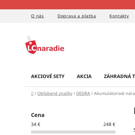
Prejsť
na
obsah
O nás
Doprava a platba
Kontakty
AKCIOVÉ SETY
AKCIA
ZÁHRADNÁ T
Domov
/
Obľúbené značky
/
DEDRA
/
Akumulátorové nára
B
o
Cena
č
34
€
248
€
n