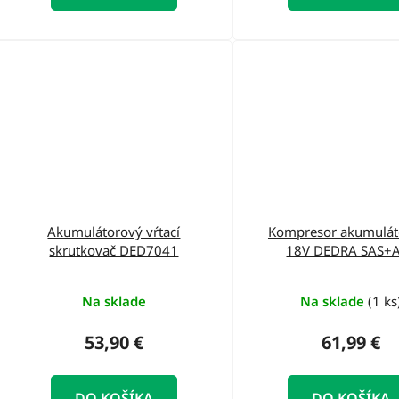
Akumulátorový vŕtací
Kompresor akumulát
skrutkovač DED7041
18V DEDRA SAS+
DED7078LCD 11Bar, 
displejom
Na sklade
Na sklade
(1 ks
53,90 €
61,99 €
DO KOŠÍKA
DO KOŠÍKA