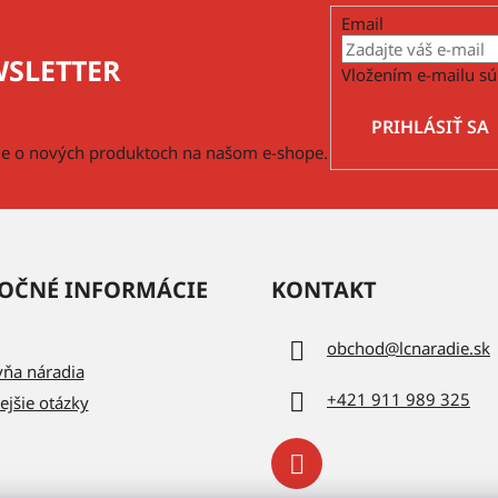
k
Email
y
v
SLETTER
Vložením e-mailu sú
ý
p
PRIHLÁSIŤ SA
i
cie o nových produktoch na našom e-shope.
s
u
OČNÉ INFORMÁCIE
KONTAKT
obchod
@
lcnaradie.sk
vňa náradia
+421 911 989 325
ejšie otázky