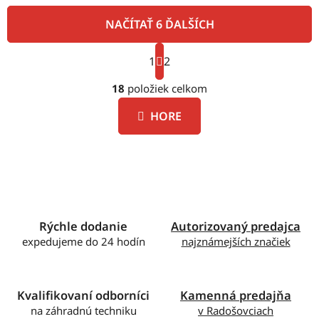
NAČÍTAŤ 6 ĎALŠÍCH
S
1
t
2
O
r
á
18
položiek celkom
v
n
l
k
HORE
á
o
d
v
a
a
c
n
i
i
e
e
p
Rýchle dodanie
Autorizovaný predajca
r
expedujeme do 24 hodín
najznámejších značiek
v
k
y
v
Kvalifikovaní odborníci
Kamenná predajňa
ý
na záhradnú techniku
v Radošovciach