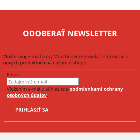
p
i
s
u
ODOBERAŤ NEWSLETTER
Vložte svoj e-mail a my Vám budeme zasielať informácie o
nových produktoch na našom e-shope.
Email
Vložením e-mailu súhlasíte s
podmienkami ochrany
osobných údajov
.
PRIHLÁSIŤ SA
Z