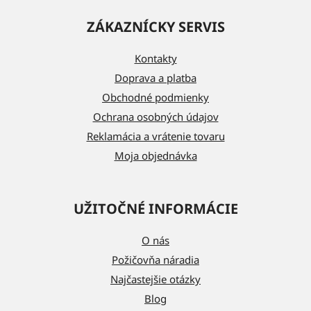
á
ZÁKAZNÍCKY SERVIS
p
ä
Kontakty
t
Doprava a platba
i
Obchodné podmienky
e
Ochrana osobných údajov
Reklamácia a vrátenie tovaru
Moja objednávka
UŽITOČNÉ INFORMÁCIE
O nás
Požičovňa náradia
Najčastejšie otázky
Blog