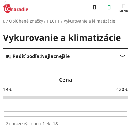
Prejsť
Hľadať
NÁKUP
na
obsah
KOŠÍK
Domov
/
Obľúbené značky
/
HECHT
/
Vykurovanie a klimatizácie
Vykurovanie a klimatizácie
R
Radiť podľa:
Najlacnejšie
a
d
e
Cena
n
19
€
420
€
i
e
p
r
Zobrazených položiek:
18