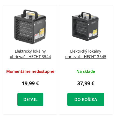
o
d
V
u
ý
k
p
t
i
o
s
v
p
Elektrický lokálny
Elektrický lokálny
r
ohrievač - HECHT 3544
ohrievač - HECHT 3545
o
d
Momentálne nedostupné
Na sklade
u
19,99 €
37,99 €
k
t
DETAIL
DO KOŠÍKA
o
v