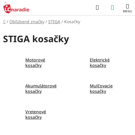
Prejsť
Hľadať
NÁKUP
na
obsah
KOŠÍK
Domov
/
Obľúbené značky
/
STIGA
/
Kosačky
STIGA kosačky
Motorové
Elektrické
kosačky
kosačky
Akumulátorové
Mulčovacie
kosačky
kosačky
Vretenové
kosačky