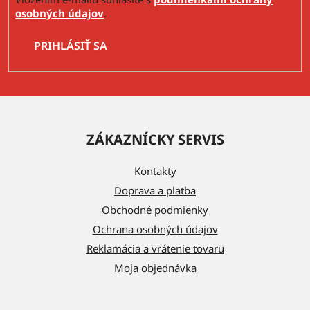
osobných údajov
.
PRIHLÁSIŤ SA
Z
á
ZÁKAZNÍCKY SERVIS
p
ä
Kontakty
t
Doprava a platba
i
Obchodné podmienky
e
Ochrana osobných údajov
Reklamácia a vrátenie tovaru
Moja objednávka