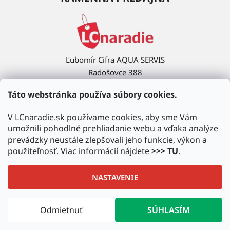
Ľubomír Cifra AQUA SERVIS
Radošovce 388
908 63 Radošovce
Táto webstránka používa súbory cookies.
Ukázať na mape →
V LCnaradie.sk používame cookies, aby sme Vám
umožnili pohodlné prehliadanie webu a vďaka analýze
prevádzky neustále zlepšovali jeho funkcie, výkon a
použiteľnosť. Viac informácií nájdete
>>> TU
.
NASTAVENIE
Vytvoril Shoptet
|
Upravil Balkys
Odmietnuť
SÚHLASÍM
Copyright 2026
LCnaradie.sk
. Všetky práva vyhradené.
Upraviť nastavenie cookies
Autorizovaný predajca najznámejších značiek!