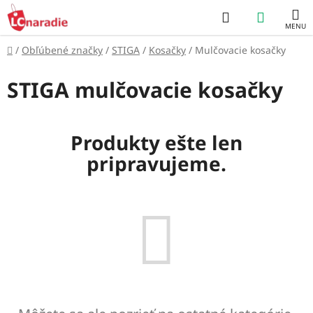
Prejsť
Hľadať
NÁKUP
na
obsah
KOŠÍK
Domov
/
Obľúbené značky
/
STIGA
/
Kosačky
/
Mulčovacie kosačky
STIGA mulčovacie kosačky
Produkty ešte len
pripravujeme.