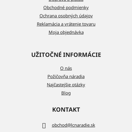
i
Obchodné podmienky
e
Ochrana osobných údajov
Reklamácia a vrátenie tovaru
Moja objednávka
UŽITOČNÉ INFORMÁCIE
O nás
Požičovňa náradia
Najčastejšie otázky
Blog
KONTAKT
obchod
@
lcnaradie.sk