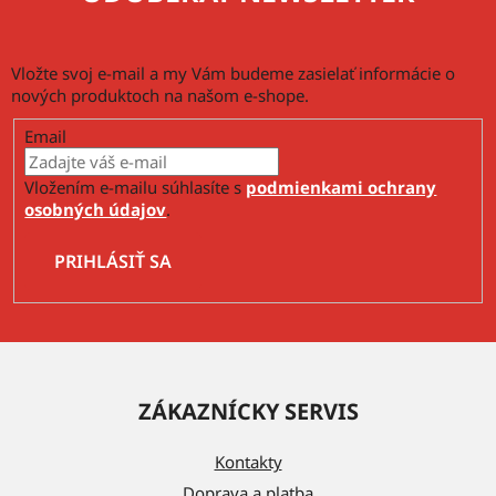
Vložte svoj e-mail a my Vám budeme zasielať informácie o
nových produktoch na našom e-shope.
Email
Vložením e-mailu súhlasíte s
podmienkami ochrany
osobných údajov
.
PRIHLÁSIŤ SA
Z
á
ZÁKAZNÍCKY SERVIS
p
ä
Kontakty
t
Doprava a platba