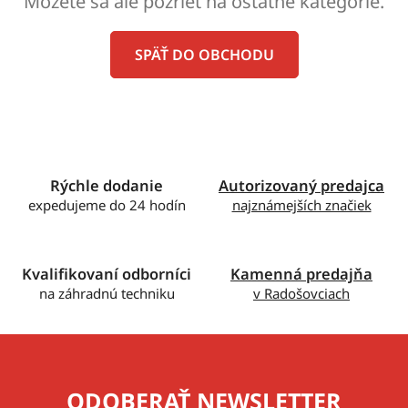
Môžete sa ale pozrieť na ostatné kategórie.
SPÄŤ DO OBCHODU
Rýchle dodanie
Autorizovaný predajca
expedujeme do 24 hodín
najznámejších značiek
Kvalifikovaní odborníci
Kamenná predajňa
na záhradnú techniku
v Radošovciach
ODOBERAŤ NEWSLETTER