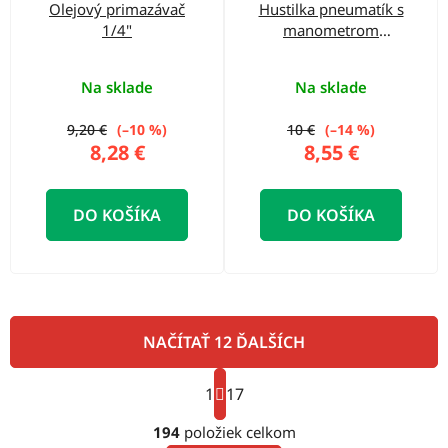
Olejový primazávač
Hustilka pneumatík s
1/4"
manometrom
STANDARD
Na sklade
Na sklade
9,20 €
(–10 %)
10 €
(–14 %)
8,28 €
8,55 €
DO KOŠÍKA
DO KOŠÍKA
NAČÍTAŤ 12 ĎALŠÍCH
S
1
t
17
O
r
á
194
položiek celkom
v