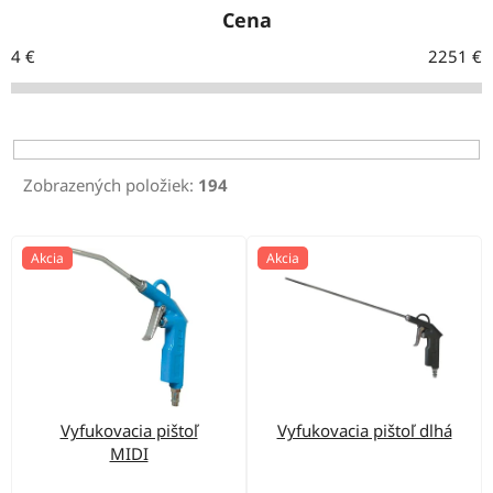
e
Cena
n
4
€
2251
€
i
e
p
r
Zobrazených položiek:
194
o
d
V
Akcia
Akcia
u
ý
k
p
t
i
o
s
v
p
Vyfukovacia pištoľ
Vyfukovacia pištoľ dlhá
r
MIDI
o