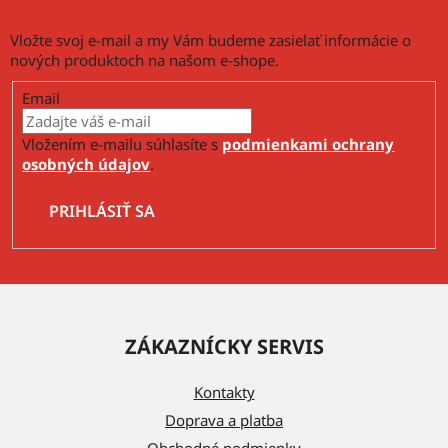
Vložte svoj e-mail a my Vám budeme zasielať informácie o
nových produktoch na našom e-shope.
Email
Vložením e-mailu súhlasíte s
podmienkami ochrany
osobných údajov
.
PRIHLÁSIŤ SA
Z
á
ZÁKAZNÍCKY SERVIS
p
ä
Kontakty
t
Doprava a platba
i
Obchodné podmienky