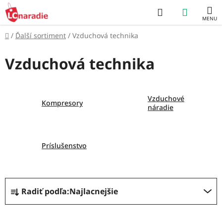
Prejsť
Hľadať
NÁKUP
na
obsah
KOŠÍK
Domov
/
Ďalší sortiment
/
Vzduchová technika
Vzduchová technika
Vzduchové
Kompresory
náradie
Príslušenstvo
R
Radiť podľa:
Najlacnejšie
a
d