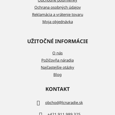
e
Ochrana osobných údajov
Reklamácia a vrátenie tovaru
Moja objednávka
UŽITOČNÉ INFORMÁCIE
O nás
Požičovňa náradia
Najčastejšie otázky
Blog
KONTAKT
obchod
@
lcnaradie.sk
+421 911 989 325