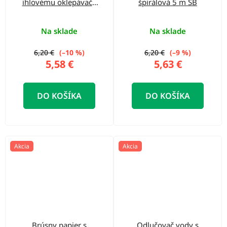
ihlovému oklepávaču
špirálová 5 m SB
SB
Na sklade
Na sklade
6,20 €
(–10 %)
6,20 €
(–9 %)
5,58 €
5,63 €
DO KOŠÍKA
DO KOŠÍKA
Akcia
Akcia
Brúsny papier s
Odlučovač vody s