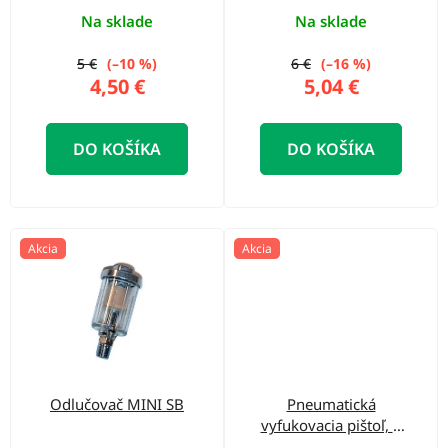
d
Na sklade
Na sklade
u
5 €
(–10 %)
6 €
(–16 %)
k
4,50 €
5,04 €
t
o
DO KOŠÍKA
DO KOŠÍKA
v
Akcia
Akcia
Odlučovač MINI SB
Pneumatická
vyfukovacia pištoľ, 3
trysky