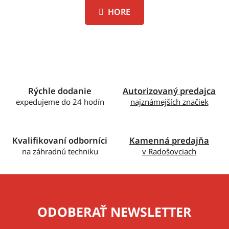
n
l
k
HORE
á
o
d
v
a
a
c
n
i
i
e
e
p
Rýchle dodanie
Autorizovaný predajca
r
expedujeme do 24 hodín
najznámejších značiek
v
k
y
v
Kvalifikovaní odborníci
Kamenná predajňa
ý
na záhradnú techniku
v Radošovciach
p
i
s
u
ODOBERAŤ NEWSLETTER