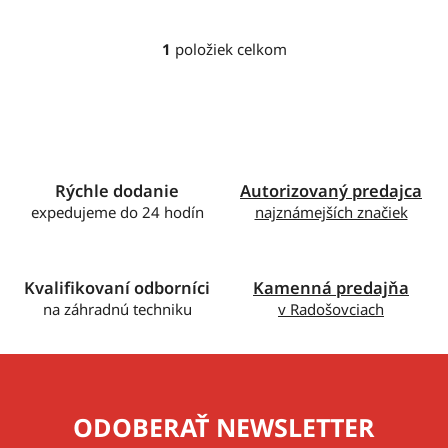
1
položiek celkom
O
v
l
á
d
a
c
Rýchle dodanie
Autorizovaný predajca
i
expedujeme do 24 hodín
najznámejších značiek
e
p
r
Kvalifikovaní odborníci
Kamenná predajňa
v
na záhradnú techniku
v Radošovciach
k
y
v
ý
p
ODOBERAŤ NEWSLETTER
i