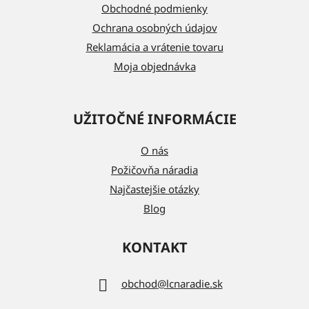
i
Obchodné podmienky
e
Ochrana osobných údajov
Reklamácia a vrátenie tovaru
Moja objednávka
UŽITOČNÉ INFORMÁCIE
O nás
Požičovňa náradia
Najčastejšie otázky
Blog
KONTAKT
obchod
@
lcnaradie.sk