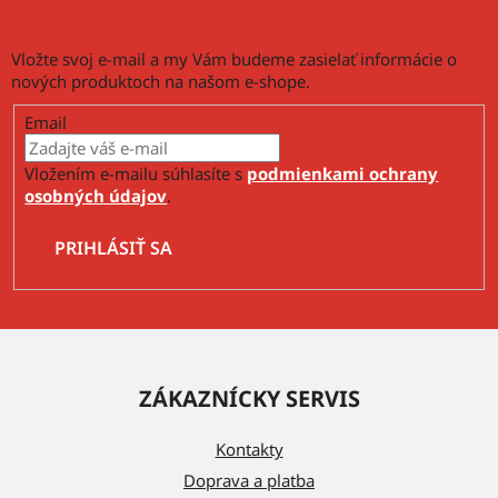
s
u
Vložte svoj e-mail a my Vám budeme zasielať informácie o
nových produktoch na našom e-shope.
Email
Vložením e-mailu súhlasíte s
podmienkami ochrany
osobných údajov
.
PRIHLÁSIŤ SA
Z
á
ZÁKAZNÍCKY SERVIS
p
ä
Kontakty
t
Doprava a platba