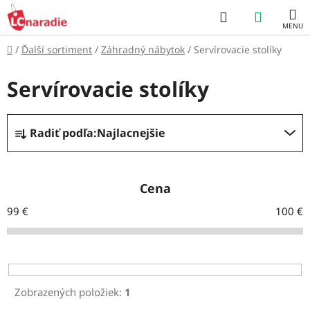
Prejsť
Hľadať
NÁKUP
na
obsah
KOŠÍK
Domov
/
Ďalší sortiment
/
Záhradný nábytok
/
Servírovacie stolíky
Servírovacie stolíky
R
Radiť podľa:
Najlacnejšie
a
d
e
Cena
n
99
€
100
€
i
e
p
r
Zobrazených položiek:
1