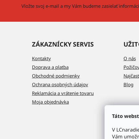
i
Vložte svoj e-mail a my Vám budeme zasielať informá
e
ZÁKAZNÍCKY SERVIS
UŽIT
Kontakty
O nás
Doprava a platba
Požičo
Obchodné podmienky
Najčast
Ochrana osobných údajov
Blog
Reklamácia a vrátenie tovaru
Moja objednávka
Táto webst
V LCnaradi
Vám umožni