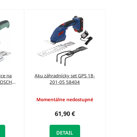
d
e
n
i
e
p
r
o
ce na
Aku záhradnícky set GPS 18-
d
 BOSCH
201-05 58404
300
u
k
Momentálne nedostupné
t
61,90 €
o
v
DETAIL