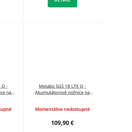
 Q -
Metabo SGS 18 LTX Q -
ce na
Akumulátorové nožnice na
0
trávu+metaBOX 601609840
tupné
Momentálne nedostupné
109,90 €