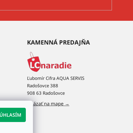
KAMENNÁ PREDAJŇA
Ľubomír Cifra AQUA SERVIS
Radošovce 388
908 63 Radošovce
Ukázať na mape →
ÚHLASÍM