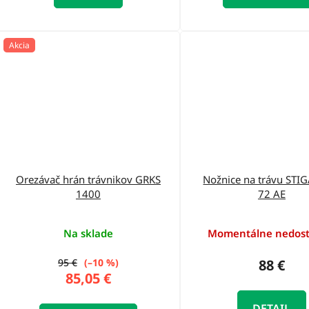
Akcia
Orezávač hrán trávnikov GRKS
Nožnice na trávu STI
1400
72 AE
Na sklade
Momentálne nedos
95 €
(–10 %)
88 €
85,05 €
DETAIL