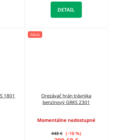
DETAIL
Akcia
KS 1801
Orezávač hrán trávnika
benzínový GRKS 2301
Momentálne nedostupné
448 €
(–10 %)