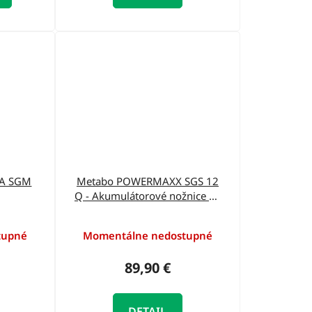
GA SGM
Metabo POWERMAXX SGS 12
Q - Akumulátorové nožnice na
trávu 601608850
tupné
Momentálne nedostupné
89,90 €
DETAIL