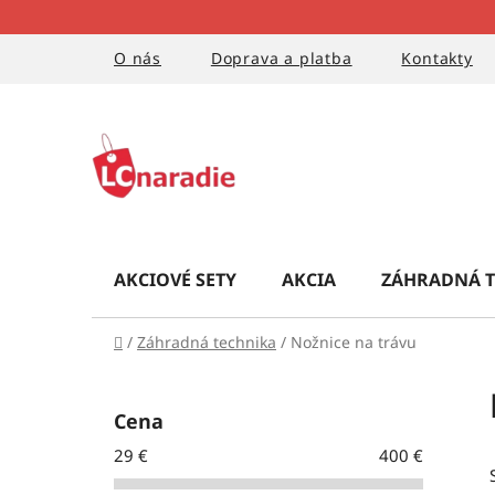
Prejsť
na
obsah
O nás
Doprava a platba
Kontakty
AKCIOVÉ SETY
AKCIA
ZÁHRADNÁ T
Domov
/
Záhradná technika
/
Nožnice na trávu
B
o
Cena
č
29
€
400
€
n