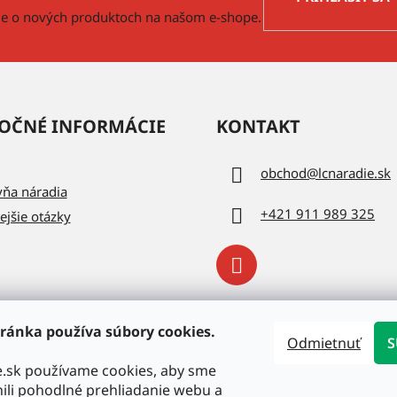
v
cie o nových produktoch na našom e-shope.
ý
p
i
s
u
OČNÉ INFORMÁCIE
KONTAKT
obchod
@
lcnaradie.sk
vňa náradia
+421 911 989 325
ejšie otázky
ránka používa súbory cookies.
Odmietnuť
S
e.sk používame cookies, aby sme
li pohodlné prehliadanie webu a