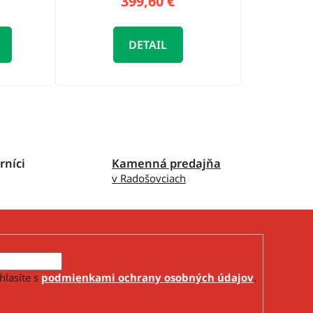
399,60 €
DETAIL
rníci
Kamenná predajňa
v Radošovciach
hlasíte s
podmienkami ochrany osobných údajov
.