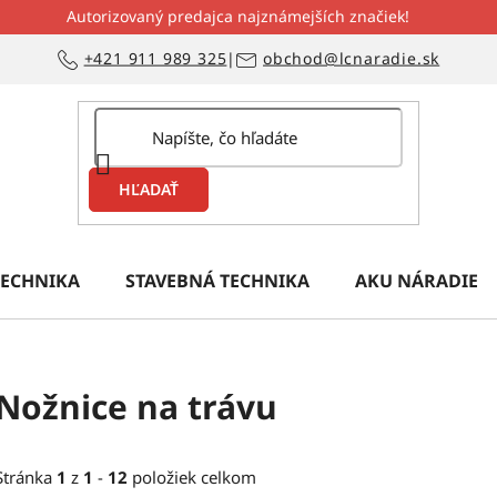
Autorizovaný predajca najznámejších značiek!
+421 911 989 325
|
obchod@lcnaradie.sk
HĽADAŤ
ECHNIKA
STAVEBNÁ TECHNIKA
AKU NÁRADIE
Nožnice na trávu
Stránka
1
z
1
-
12
položiek celkom