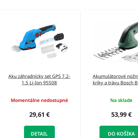
V
ý
p
i
s
p
r
o
Aku záhradnícky set GPS 7.2-
Akumulátorové nožni
1.5 Li-Ion 95508
kríky a trávu Bosch
d
EasyShe 0600833
u
Momentálne nedostupné
Na sklade
k
t
29,61 €
53,99 €
o
v
DETAIL
DO KOŠÍKA