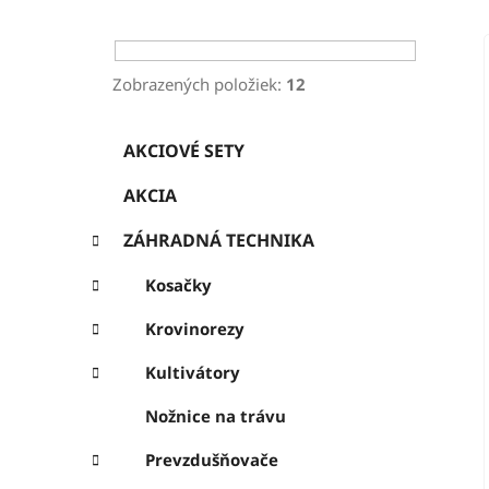
ý
p
a
Zobrazených položiek:
12
n
K
Preskočiť
e
AKCIOVÉ SETY
a
kategórie
l
t
AKCIA
e
g
ZÁHRADNÁ TECHNIKA
ó
r
Kosačky
i
e
Krovinorezy
Kultivátory
Nožnice na trávu
Prevzdušňovače