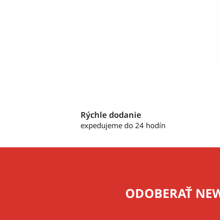
Rýchle dodanie
expedujeme do 24 hodín
Z
á
p
ODOBERAŤ NEW
ä
t