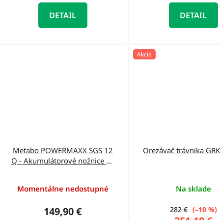
DETAIL
DETAIL
Akcia
Metabo POWERMAXX SGS 12
Orezávač trávnika GR
Q - Akumulátorové nožnice na
trávu+taška 601608500
Momentálne nedostupné
Na sklade
149,90 €
282 €
(–10 %)