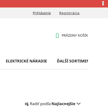
Prihlásenie
Registrácia
PRÁZDNY KOŠÍK
NÁKUPNÝ
KOŠÍK
ELEKTRICKÉ NÁRADIE
ĎALŠÍ SORTIMENT
OB
R
Radiť podľa:
Najlacnejšie
a