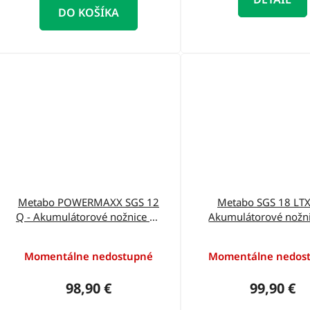
DO KOŠÍKA
Metabo POWERMAXX SGS 12
Metabo SGS 18 LTX
Q - Akumulátorové nožnice na
Akumulátorové nožni
trávu+metaBOX 601608840
trávu 60160985
Momentálne nedostupné
Momentálne nedos
98,90 €
99,90 €