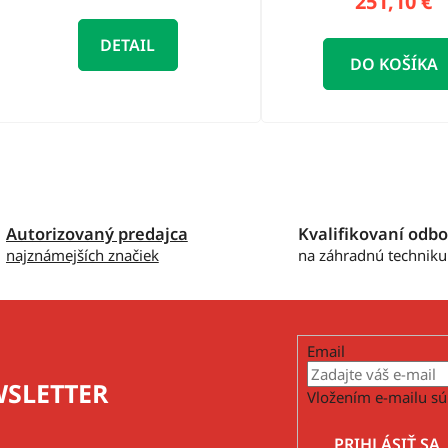
251,10 €
DETAIL
DO KOŠÍKA
O
v
l
á
Autorizovaný predajca
Kvalifikovaní odbo
d
najznámejších značiek
na záhradnú techniku
a
c
i
e
p
Email
r
SLETTER
v
Vložením e-mailu sú
k
y
PRIHLÁSIŤ SA