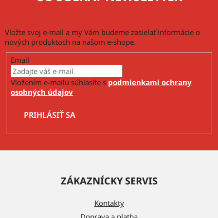
Vložte svoj e-mail a my Vám budeme zasielať informácie o
nových produktoch na našom e-shope.
Email
Vložením e-mailu súhlasíte s
podmienkami ochrany
osobných údajov
.
PRIHLÁSIŤ SA
Z
á
ZÁKAZNÍCKY SERVIS
p
ä
Kontakty
t
Doprava a platba