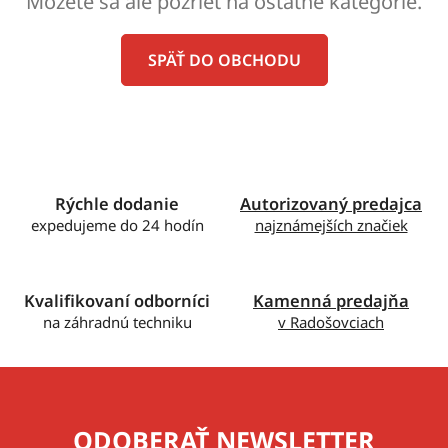
Môžete sa ale pozrieť na ostatné kategórie.
SPÄŤ DO OBCHODU
Rýchle dodanie
Autorizovaný predajca
expedujeme do 24 hodín
najznámejších značiek
Kvalifikovaní odborníci
Kamenná predajňa
na záhradnú techniku
v Radošovciach
ODOBERAŤ NEWSLETTER