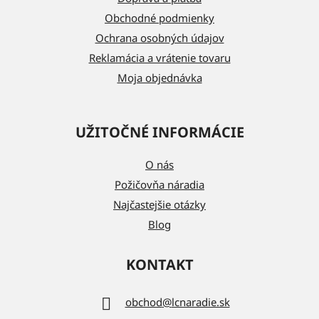
i
Obchodné podmienky
e
Ochrana osobných údajov
Reklamácia a vrátenie tovaru
Moja objednávka
UŽITOČNÉ INFORMÁCIE
O nás
Požičovňa náradia
Najčastejšie otázky
Blog
KONTAKT
obchod
@
lcnaradie.sk