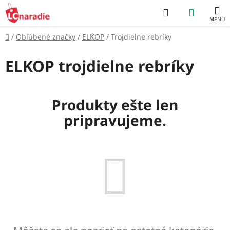
Prejsť
Hľadať
NÁKUP
na
obsah
KOŠÍK
Domov
/
Obľúbené značky
/
ELKOP
/
Trojdielne rebríky
ELKOP trojdielne rebríky
Produkty ešte len
pripravujeme.