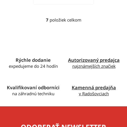
7
položiek celkom
O
v
l
á
d
a
c
Rýchle dodanie
Autorizovaný predajca
i
expedujeme do 24 hodín
najznámejších značiek
e
p
r
Kvalifikovaní odborníci
Kamenná predajňa
v
na záhradnú techniku
v Radošovciach
k
y
v
ý
p
ODOBERAŤ NEWSLETTER