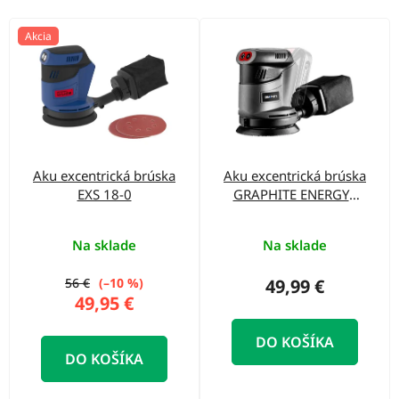
o
d
V
Akcia
u
ý
k
p
t
i
o
s
v
p
Aku excentrická brúska
Aku excentrická brúska
r
EXS 18-0
GRAPHITE ENERGY+
o
58G014
d
Na sklade
Na sklade
u
56 €
(–10 %)
49,99 €
k
49,95 €
t
DO KOŠÍKA
o
DO KOŠÍKA
v