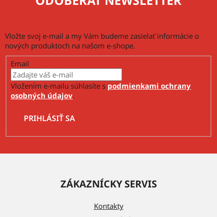
i
s
u
Vložte svoj e-mail a my Vám budeme zasielať informácie o
nových produktoch na našom e-shope.
Email
Vložením e-mailu súhlasíte s
podmienkami ochrany
osobných údajov
.
PRIHLÁSIŤ SA
Z
á
ZÁKAZNÍCKY SERVIS
p
ä
Kontakty