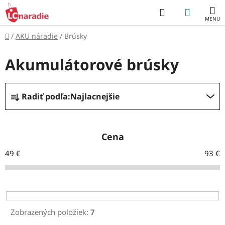
Prejsť
Hľadať
NÁKUP
na
obsah
KOŠÍK
Domov
/
AKU náradie
/
Brúsky
Akumulátorové brúsky
R
Radiť podľa:
Najlacnejšie
a
d
e
Cena
n
49
€
93
€
i
e
p
r
Zobrazených položiek:
7