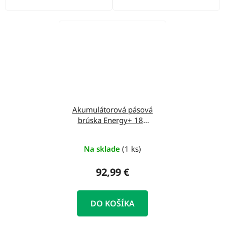
Akumulátorová pásová
brúska Energy+ 18V
bez batérie 58GE136
GRAPHITE
Na sklade
(1 ks)
92,99 €
DO KOŠÍKA