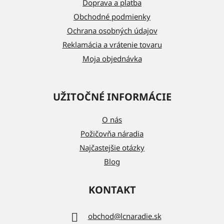
t
Doprava a platba
i
Obchodné podmienky
e
Ochrana osobných údajov
Reklamácia a vrátenie tovaru
Moja objednávka
UŽITOČNÉ INFORMÁCIE
O nás
Požičovňa náradia
Najčastejšie otázky
Blog
KONTAKT
obchod
@
lcnaradie.sk