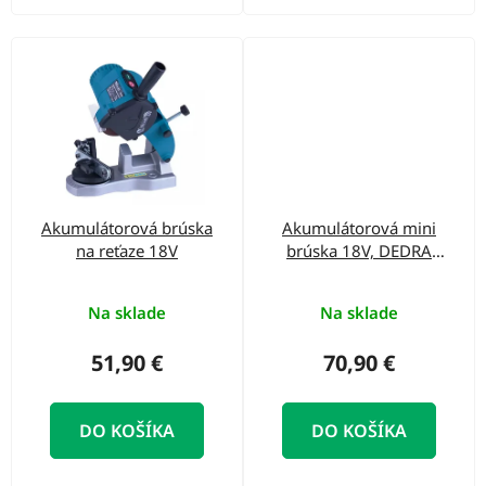
Akumulátorová brúska
Akumulátorová mini
na reťaze 18V
brúska 18V, DEDRA
SAS+ALL DED6903
Na sklade
Na sklade
51,90 €
70,90 €
DO KOŠÍKA
DO KOŠÍKA