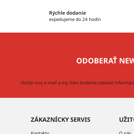
Rýchle dodanie
expedujeme do 24 hodín
Z
á
p
ODOBERAŤ NEW
ä
t
i
Vložte svoj e-mail a my Vám budeme zasielať informá
e
ZÁKAZNÍCKY SERVIS
UŽIT
Kontakty
O nás