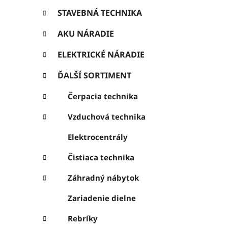
ó
ý
r
STAVEBNÁ TECHNIKA
p
i
e
AKU NÁRADIE
a
n
ELEKTRICKÉ NÁRADIE
e
ĎALŠÍ SORTIMENT
l
Čerpacia technika
Vzduchová technika
Elektrocentrály
Čistiaca technika
Záhradný nábytok
Zariadenie dielne
Rebríky