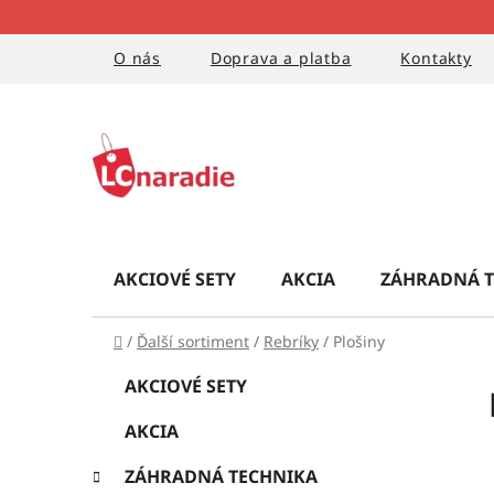
Prejsť
na
obsah
O nás
Doprava a platba
Kontakty
AKCIOVÉ SETY
AKCIA
ZÁHRADNÁ T
Domov
/
Ďalší sortiment
/
Rebríky
/
Plošiny
B
K
Preskočiť
AKCIOVÉ SETY
a
kategórie
o
t
AKCIA
č
e
g
n
ZÁHRADNÁ TECHNIKA