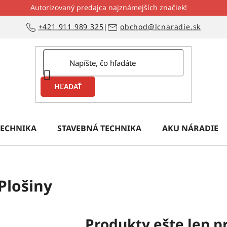
Autorizovaný predajca najznámejších značiek!
+421 911 989 325
|
obchod@lcnaradie.sk
HĽADAŤ
ECHNIKA
STAVEBNÁ TECHNIKA
AKU NÁRADIE
Plošiny
Produkty ešte len p