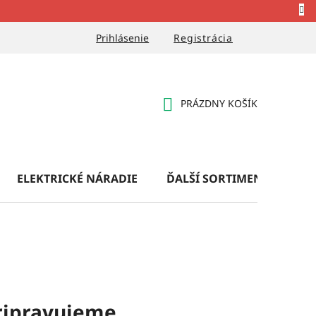
Prihlásenie
Registrácia
PRÁZDNY KOŠÍK
NÁKUPNÝ
KOŠÍK
ELEKTRICKÉ NÁRADIE
ĎALŠÍ SORTIMENT
OB
ripravujeme.