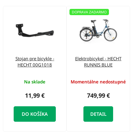
o
d
V
DOPRAVA ZADARMO
u
ý
k
p
t
i
o
s
v
p
Stojan pre bicykle -
Elektrobicykel - HECHT
r
HECHT 00G1018
RUNNIS BLUE
o
d
Na sklade
Momentálne nedostupné
u
11,99 €
749,99 €
k
t
DO KOŠÍKA
DETAIL
o
v