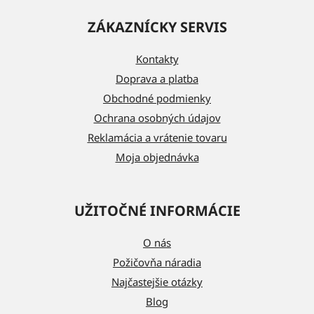
á
ZÁKAZNÍCKY SERVIS
p
ä
Kontakty
t
Doprava a platba
i
Obchodné podmienky
e
Ochrana osobných údajov
Reklamácia a vrátenie tovaru
Moja objednávka
UŽITOČNÉ INFORMÁCIE
O nás
Požičovňa náradia
Najčastejšie otázky
Blog