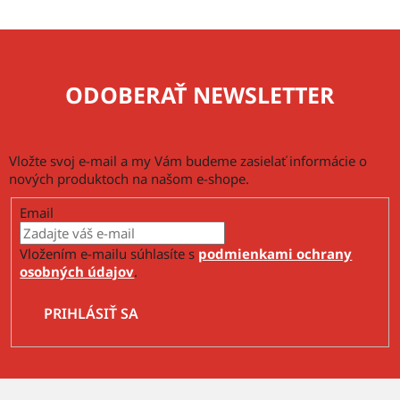
p
i
s
u
ODOBERAŤ NEWSLETTER
Vložte svoj e-mail a my Vám budeme zasielať informácie o
nových produktoch na našom e-shope.
Email
Vložením e-mailu súhlasíte s
podmienkami ochrany
osobných údajov
.
PRIHLÁSIŤ SA
Z