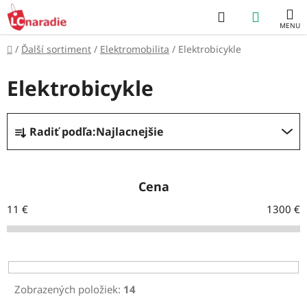
Prejsť
Hľadať
NÁKUP
na
obsah
KOŠÍK
Domov
/
Ďalší sortiment
/
Elektromobilita
/
Elektrobicykle
Elektrobicykle
R
Radiť podľa:
Najlacnejšie
a
d
e
Cena
n
11
€
1300
€
i
e
p
r
Zobrazených položiek:
14