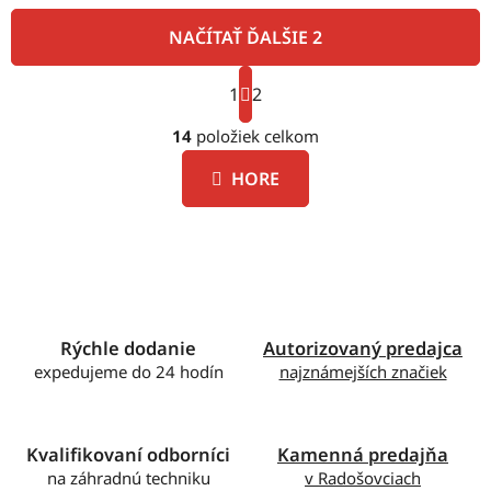
NAČÍTAŤ ĎALŠIE 2
S
1
t
2
O
r
á
14
položiek celkom
v
n
l
k
HORE
á
o
d
v
a
a
c
n
i
i
e
e
p
Rýchle dodanie
Autorizovaný predajca
r
expedujeme do 24 hodín
najznámejších značiek
v
k
y
v
Kvalifikovaní odborníci
Kamenná predajňa
ý
na záhradnú techniku
v Radošovciach