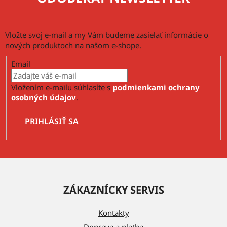
i
s
u
Vložte svoj e-mail a my Vám budeme zasielať informácie o
nových produktoch na našom e-shope.
Email
Vložením e-mailu súhlasíte s
podmienkami ochrany
osobných údajov
.
PRIHLÁSIŤ SA
Z
á
ZÁKAZNÍCKY SERVIS
p
ä
Kontakty
t