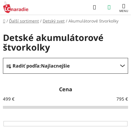
Prejsť
Hľadať
NÁKUP
na
obsah
KOŠÍK
Domov
/
Ďalší sortiment
/
Detský svet
/
Akumulátorové štvorkolky
Detské akumulátorové
štvorkolky
R
Radiť podľa:
Najlacnejšie
a
d
e
Cena
n
499
€
795
€
i
e
p