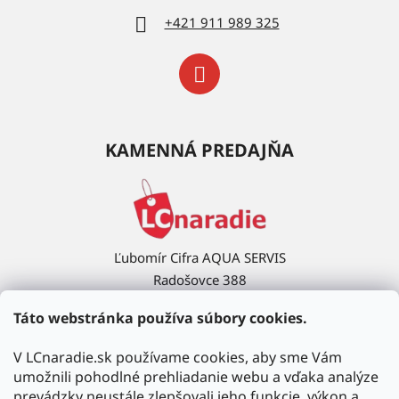
+421 911 989 325
KAMENNÁ PREDAJŇA
Ľubomír Cifra AQUA SERVIS
Radošovce 388
908 63 Radošovce
Táto webstránka používa súbory cookies.
Ukázať na mape →
V LCnaradie.sk používame cookies, aby sme Vám
umožnili pohodlné prehliadanie webu a vďaka analýze
prevádzky neustále zlepšovali jeho funkcie, výkon a