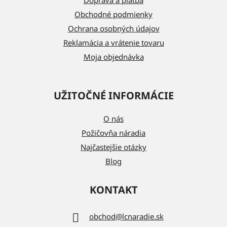
Doprava a platba
i
Obchodné podmienky
e
Ochrana osobných údajov
Reklamácia a vrátenie tovaru
Moja objednávka
UŽITOČNÉ INFORMÁCIE
O nás
Požičovňa náradia
Najčastejšie otázky
Blog
KONTAKT
obchod
@
lcnaradie.sk