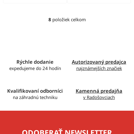
8
položiek celkom
O
v
l
á
d
a
c
Rýchle dodanie
Autorizovaný predajca
i
expedujeme do 24 hodín
najznámejších značiek
e
p
r
Kvalifikovaní odborníci
Kamenná predajňa
v
na záhradnú techniku
v Radošovciach
k
y
v
ý
p
ODOBERAŤ NEWSLETTER