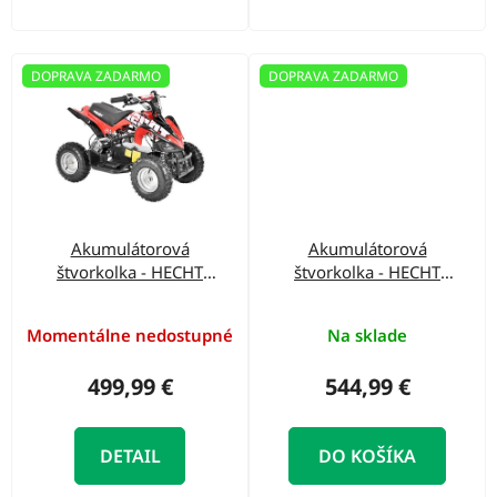
v
DOPRAVA ZADARMO
DOPRAVA ZADARMO
Akumulátorová
Akumulátorová
štvorkolka - HECHT
štvorkolka - HECHT
54100 RED
56100 ARMY
Momentálne nedostupné
Na sklade
499,99 €
544,99 €
DETAIL
DO KOŠÍKA