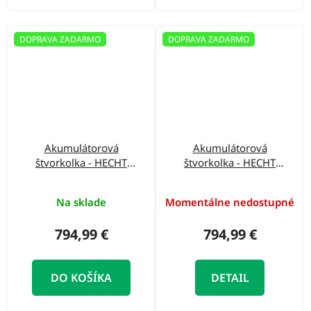
DOPRAVA ZADARMO
DOPRAVA ZADARMO
Akumulátorová
Akumulátorová
štvorkolka - HECHT
štvorkolka - HECHT
51060 RED
51060 YELLOW
Na sklade
Momentálne nedostupné
794,99 €
794,99 €
DO KOŠÍKA
DETAIL