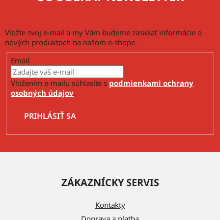
Vložte svoj e-mail a my Vám budeme zasielať informácie o
nových produktoch na našom e-shope.
Email
Vložením e-mailu súhlasíte s
podmienkami ochrany
osobných údajov
.
PRIHLÁSIŤ SA
Z
á
ZÁKAZNÍCKY SERVIS
p
ä
Kontakty
t
Doprava a platba