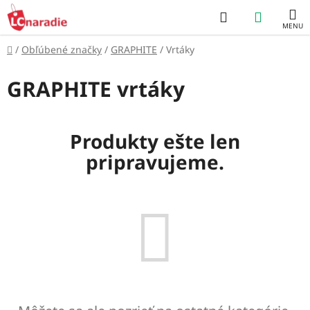
Prejsť
Hľadať
NÁKUP
na
obsah
KOŠÍK
Domov
/
Obľúbené značky
/
GRAPHITE
/
Vrtáky
GRAPHITE vrtáky
Produkty ešte len
pripravujeme.