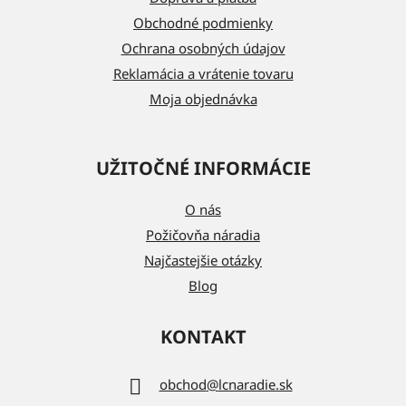
i
Obchodné podmienky
e
Ochrana osobných údajov
Reklamácia a vrátenie tovaru
Moja objednávka
UŽITOČNÉ INFORMÁCIE
O nás
Požičovňa náradia
Najčastejšie otázky
Blog
KONTAKT
obchod
@
lcnaradie.sk