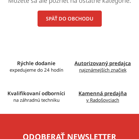
Môžete sa ale pozrieť na ostatné kategórie.
SPÄŤ DO OBCHODU
Rýchle dodanie
Autorizovaný predajca
expedujeme do 24 hodín
najznámejších značiek
Kvalifikovaní odborníci
Kamenná predajňa
na záhradnú techniku
v Radošovciach
ODOBERAŤ NEWSLETTER