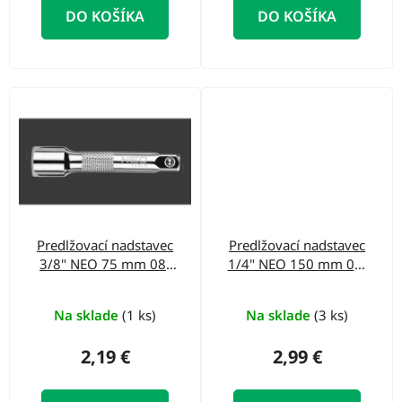
DO KOŠÍKA
DO KOŠÍKA
o
v
Predlžovací nadstavec
Predlžovací nadstavec
3/8" NEO 75 mm 08-
1/4" NEO 150 mm 08-
151
254
Na sklade
(1 ks)
Na sklade
(3 ks)
2,19 €
2,99 €