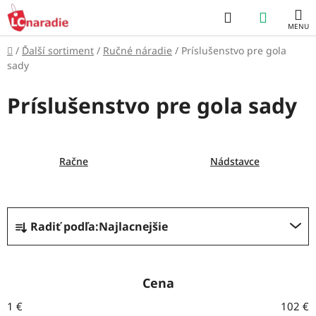
Prejsť
Hľadať
NÁKUP
na
obsah
KOŠÍK
Domov
/
Ďalší sortiment
/
Ručné náradie
/
Príslušenstvo pre gola
sady
Príslušenstvo pre gola sady
Račne
Nádstavce
R
Radiť podľa:
Najlacnejšie
a
d
e
Cena
n
1
€
102
€