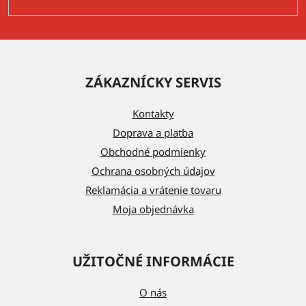
Z
á
ZÁKAZNÍCKY SERVIS
p
ä
Kontakty
t
Doprava a platba
i
Obchodné podmienky
e
Ochrana osobných údajov
Reklamácia a vrátenie tovaru
Moja objednávka
UŽITOČNÉ INFORMÁCIE
O nás