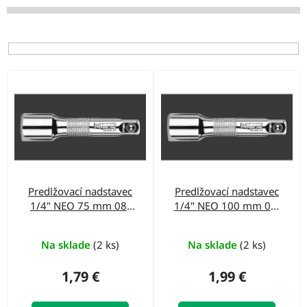
i
e
p
r
V
o
ý
d
p
u
i
k
s
t
p
o
Predlžovací nadstavec
Predlžovací nadstavec
r
1/4" NEO 75 mm 08-
1/4" NEO 100 mm 08-
v
o
252
253
d
Na sklade
(2 ks)
Na sklade
(2 ks)
u
1,79 €
1,99 €
k
t