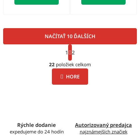
NAČÍTAŤ 10 ĎALŠÍCH
S
1
t
2
O
r
á
22
položiek celkom
v
n
l
k
HORE
á
o
d
v
a
a
c
n
i
i
e
e
p
Rýchle dodanie
Autorizovaný predajca
r
expedujeme do 24 hodín
najznámejších značiek
v