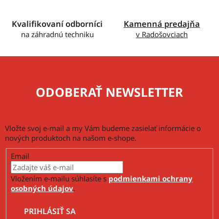
k
y
v
Kvalifikovaní odborníci
Kamenná predajňa
ý
na záhradnú techniku
v Radošovciach
p
i
s
u
ODOBERAŤ NEWSLETTER
Vložte svoj e-mail a my Vám budeme zasielať informácie o
nových produktoch na našom e-shope.
Email
Vložením e-mailu súhlasíte s
podmienkami ochrany
osobných údajov
.
PRIHLÁSIŤ SA