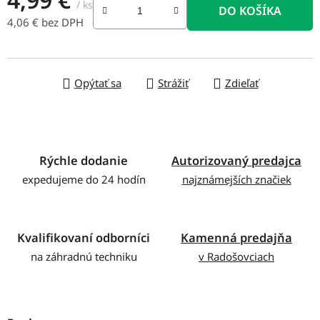
/ ks
DO KOŠÍKA
4,06 € bez DPH
Jednotková cena:
Opýtať sa
Strážiť
Zdieľať
Rýchle dodanie
Autorizovaný predajca
expedujeme do 24 hodín
najznámejších značiek
Kvalifikovaní odborníci
Kamenná predajňa
na záhradnú techniku
v Radošovciach