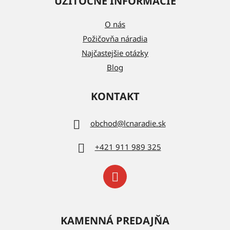
UŽITOČNÉ INFORMÁCIE
O nás
Požičovňa náradia
Najčastejšie otázky
Blog
KONTAKT
obchod
@
lcnaradie.sk
+421 911 989 325
KAMENNÁ PREDAJŇA