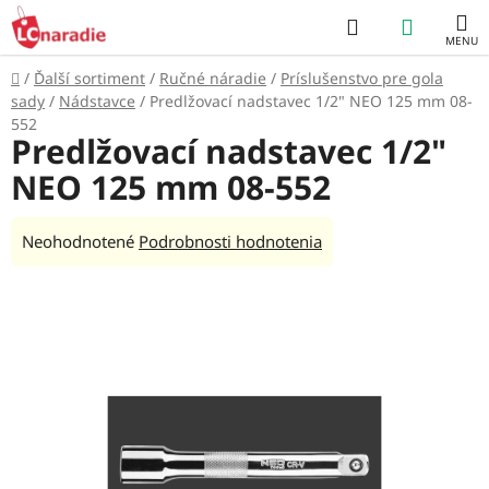
Prejsť
Hľadať
NÁKUP
na
obsah
KOŠÍK
Domov
/
Ďalší sortiment
/
Ručné náradie
/
Príslušenstvo pre gola
sady
/
Nádstavce
/
Predlžovací nadstavec 1/2" NEO 125 mm 08-
552
Predlžovací nadstavec 1/2"
NEO 125 mm 08-552
Priemerné
Neohodnotené
Podrobnosti hodnotenia
hodnotenie
produktu
je
0,0
z
5
hviezdičiek.