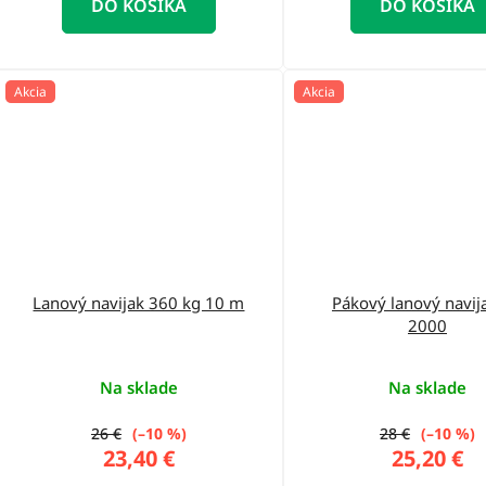
DO KOŠÍKA
DO KOŠÍKA
Akcia
Akcia
Lanový navijak 360 kg 10 m
Pákový lanový navij
2000
Na sklade
Na sklade
26 €
(–10 %)
28 €
(–10 %)
23,40 €
25,20 €