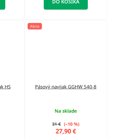
DO KOŠÍKA
Akcia
ak HS
Pásový navijak GGHW 540-8
Na sklade
31 €
(–10 %)
27,90 €