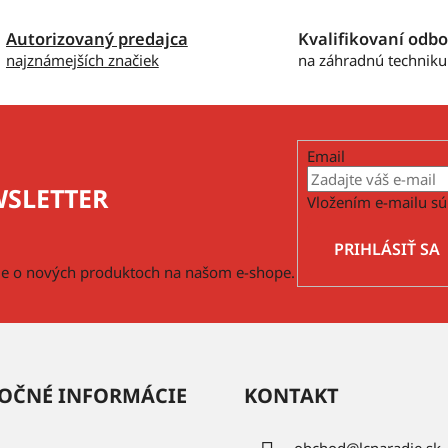
e
p
Autorizovaný predajca
Kvalifikovaní odbo
r
najznámejších značiek
na záhradnú techniku
v
k
y
v
ý
Email
p
SLETTER
i
Vložením e-mailu sú
s
u
PRIHLÁSIŤ SA
cie o nových produktoch na našom e-shope.
OČNÉ INFORMÁCIE
KONTAKT
obchod
@
lcnaradie.sk