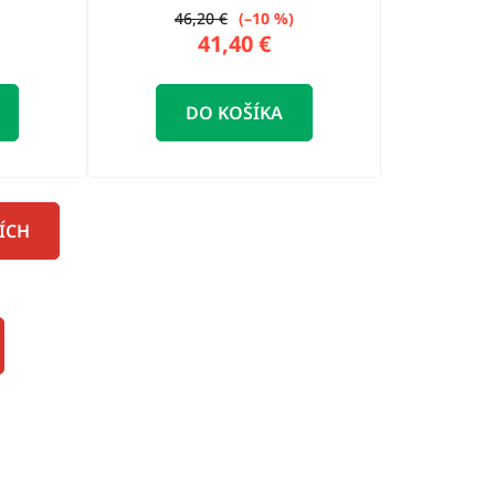
46,20 €
(–10 %)
41,40 €
DO KOŠÍKA
ÍCH