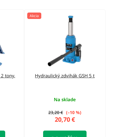
d
e
Akcia
n
i
e
p
r
o
 2 tony,
Hydraulický zdvihák GSH 5 t
d
u
k
Na sklade
t
23,20 €
(–10 %)
o
20,70 €
v