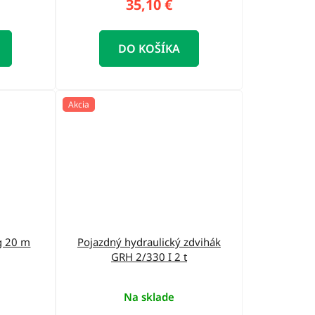
35,10 €
DO KOŠÍKA
Akcia
g 20 m
Pojazdný hydraulický zdvihák
GRH 2/330 I 2 t
Na sklade