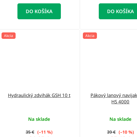
DO KOŠÍKA
DO KOŠÍKA
Akcia
Akcia
Hydraulický zdvihák GSH 10 t
Pákový lanový navija
HS 4000
Na sklade
Na sklade
35 €
(–11 %)
39 €
(–10 %)