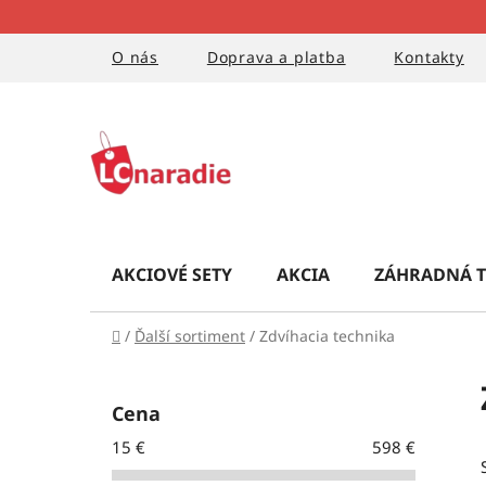
Prejsť
na
obsah
O nás
Doprava a platba
Kontakty
AKCIOVÉ SETY
AKCIA
ZÁHRADNÁ T
Domov
/
Ďalší sortiment
/
Zdvíhacia technika
B
o
Cena
č
15
€
598
€
n