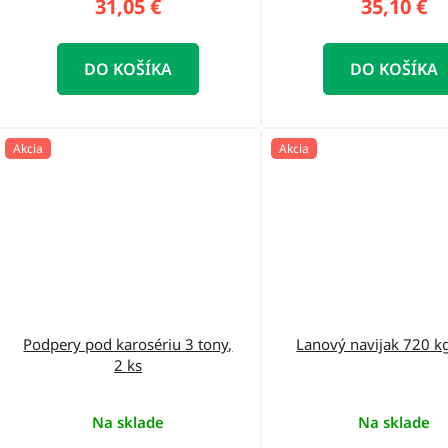
31,05 €
35,10 €
DO KOŠÍKA
DO KOŠÍKA
Akcia
Akcia
Podpery pod karosériu 3 tony,
Lanový navijak 720 k
2 ks
Na sklade
Na sklade