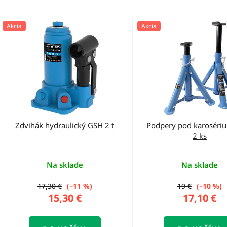
V
Akcia
Akcia
ý
p
i
s
p
r
o
Zdvihák hydraulický GSH 2 t
Podpery pod karosériu
2 ks
d
u
Na sklade
Na sklade
k
t
17,30 €
(–11 %)
19 €
(–10 %)
15,30 €
17,10 €
o
v