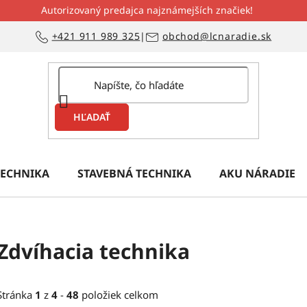
Autorizovaný predajca najznámejších značiek!
+421 911 989 325
|
obchod@lcnaradie.sk
HĽADAŤ
ECHNIKA
STAVEBNÁ TECHNIKA
AKU NÁRADIE
Zdvíhacia technika
Stránka
1
z
4
-
48
položiek celkom