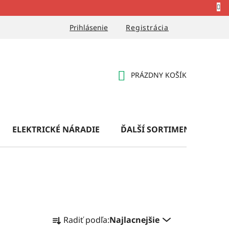
Prihlásenie
Registrácia
PRÁZDNY KOŠÍK
NÁKUPNÝ
KOŠÍK
ELEKTRICKÉ NÁRADIE
ĎALŠÍ SORTIMENT
OB
R
Radiť podľa:
Najlacnejšie
a