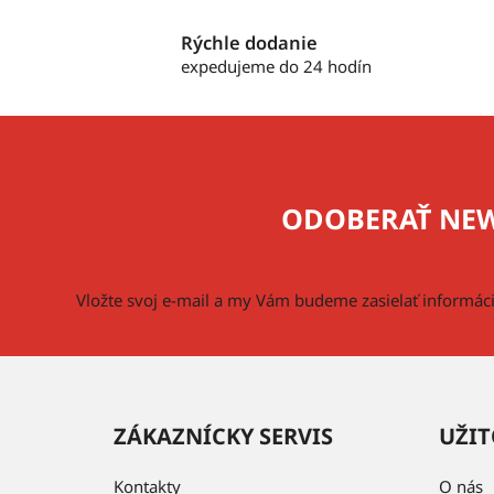
Rýchle dodanie
expedujeme do 24 hodín
Z
á
p
ODOBERAŤ NEW
ä
t
i
Vložte svoj e-mail a my Vám budeme zasielať informá
e
ZÁKAZNÍCKY SERVIS
UŽIT
Kontakty
O nás