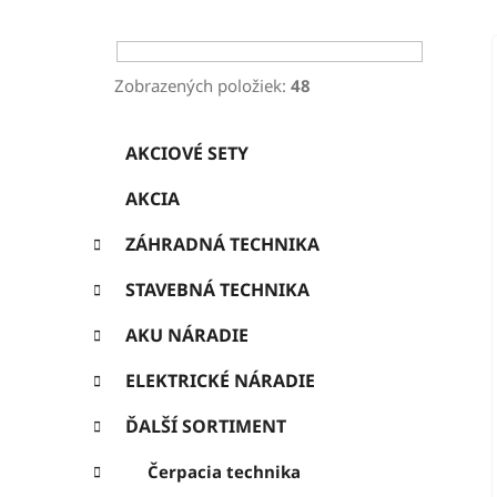
ý
p
a
Zobrazených položiek:
48
n
K
Preskočiť
e
AKCIOVÉ SETY
a
kategórie
l
t
AKCIA
e
g
ZÁHRADNÁ TECHNIKA
ó
r
STAVEBNÁ TECHNIKA
i
e
AKU NÁRADIE
ELEKTRICKÉ NÁRADIE
ĎALŠÍ SORTIMENT
Čerpacia technika