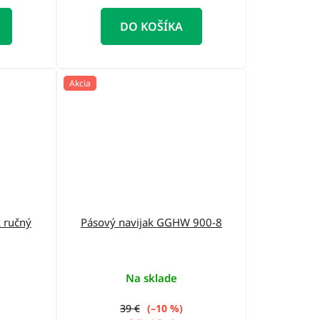
DO KOŠÍKA
Akcia
k ručný
Pásový navijak GGHW 900-8
Na sklade
39 €
(–10 %)