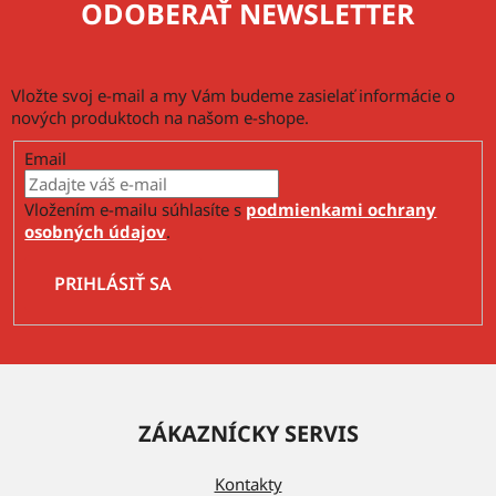
ODOBERAŤ NEWSLETTER
i
s
u
Vložte svoj e-mail a my Vám budeme zasielať informácie o
nových produktoch na našom e-shope.
Email
Vložením e-mailu súhlasíte s
podmienkami ochrany
osobných údajov
.
PRIHLÁSIŤ SA
Z
á
ZÁKAZNÍCKY SERVIS
p
ä
Kontakty