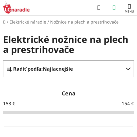
Prejsť
Hľadať
NÁKUP
na
obsah
KOŠÍK
Domov
/
Elektrické náradie
/
Nožnice na plech a prestrihovače
Elektrické nožnice na plech
a prestrihovače
R
Radiť podľa:
Najlacnejšie
a
d
e
Cena
n
153
€
154
€
i
e
p