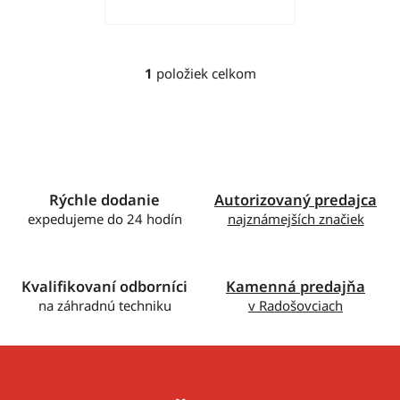
v
1
položiek celkom
O
v
l
á
d
a
c
Rýchle dodanie
Autorizovaný predajca
i
expedujeme do 24 hodín
najznámejších značiek
e
p
r
Kvalifikovaní odborníci
Kamenná predajňa
v
na záhradnú techniku
v Radošovciach
k
y
v
ý
p