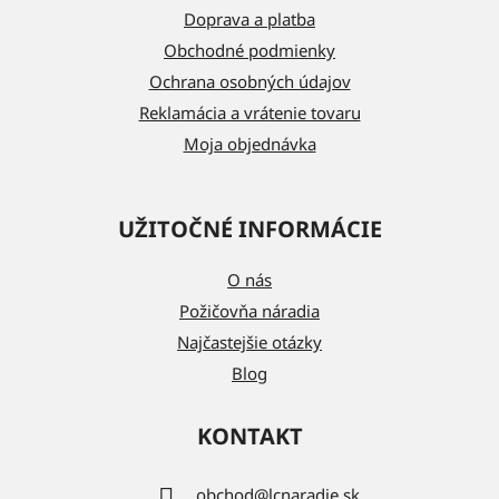
t
Doprava a platba
i
Obchodné podmienky
e
Ochrana osobných údajov
Reklamácia a vrátenie tovaru
Moja objednávka
UŽITOČNÉ INFORMÁCIE
O nás
Požičovňa náradia
Najčastejšie otázky
Blog
KONTAKT
obchod
@
lcnaradie.sk