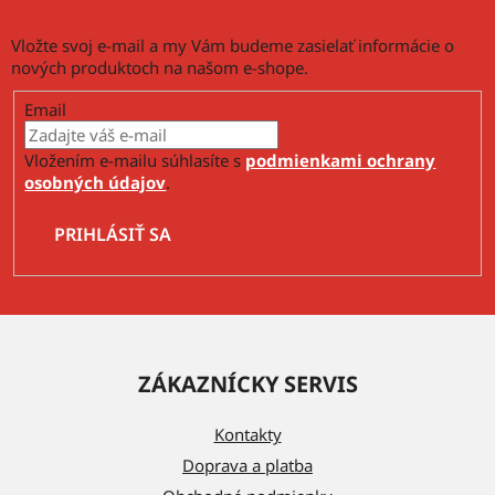
u
Vložte svoj e-mail a my Vám budeme zasielať informácie o
nových produktoch na našom e-shope.
Email
Vložením e-mailu súhlasíte s
podmienkami ochrany
osobných údajov
.
PRIHLÁSIŤ SA
Z
á
ZÁKAZNÍCKY SERVIS
p
ä
Kontakty
t
Doprava a platba