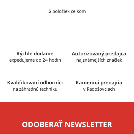
5
položiek celkom
O
v
l
á
d
a
c
Rýchle dodanie
Autorizovaný predajca
i
expedujeme do 24 hodín
najznámejších značiek
e
p
r
Kvalifikovaní odborníci
Kamenná predajňa
v
na záhradnú techniku
v Radošovciach
k
y
v
ý
p
ODOBERAŤ NEWSLETTER
i
s