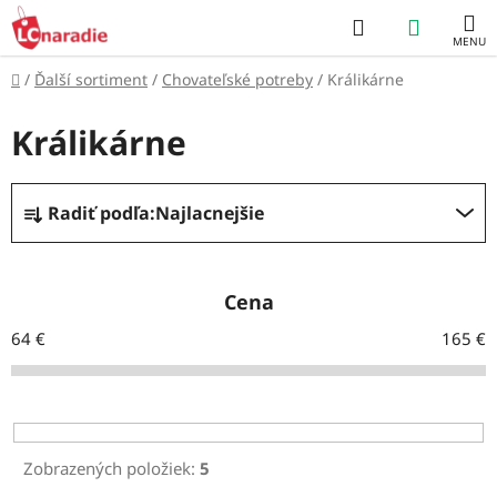
Prejsť
Hľadať
NÁKUP
na
obsah
KOŠÍK
Domov
/
Ďalší sortiment
/
Chovateľské potreby
/
Králikárne
Králikárne
R
Radiť podľa:
Najlacnejšie
a
d
e
Cena
n
64
€
165
€
i
e
p
r
Zobrazených položiek:
5