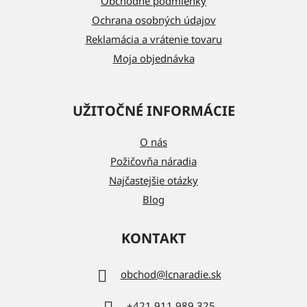
i
Obchodné podmienky
e
Ochrana osobných údajov
Reklamácia a vrátenie tovaru
Moja objednávka
UŽITOČNÉ INFORMÁCIE
O nás
Požičovňa náradia
Najčastejšie otázky
Blog
KONTAKT
obchod
@
lcnaradie.sk
+421 911 989 325