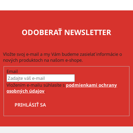
k
y
v
ý
p
ODOBERAŤ NEWSLETTER
i
s
u
Vložte svoj e-mail a my Vám budeme zasielať informácie o
nových produktoch na našom e-shope.
Email
Vložením e-mailu súhlasíte s
podmienkami ochrany
osobných údajov
.
PRIHLÁSIŤ SA
Z