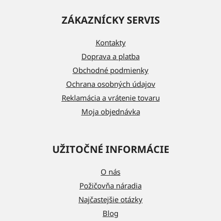
á
ZÁKAZNÍCKY SERVIS
p
ä
Kontakty
t
Doprava a platba
i
Obchodné podmienky
e
Ochrana osobných údajov
Reklamácia a vrátenie tovaru
Moja objednávka
UŽITOČNÉ INFORMÁCIE
O nás
Požičovňa náradia
Najčastejšie otázky
Blog