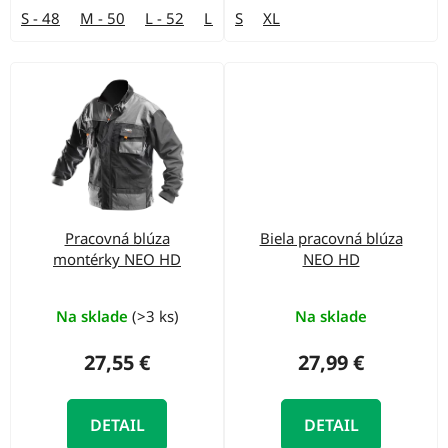
S - 48
M - 50
L - 52
LD - 54
S
XL
XL - 56
XXL - 58
Pracovná blúza
Biela pracovná blúza
montérky NEO HD
NEO HD
Na sklade
(>3 ks)
Na sklade
27,55 €
27,99 €
DETAIL
DETAIL