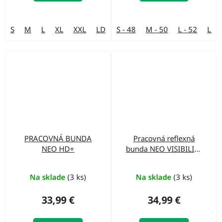
S
M
L
XL
XXL
LD
S - 48
M - 50
L - 52
LD -
PRACOVNÁ BUNDA
Pracovná reflexná
NEO HD+
bunda NEO VISIBILITY
žltá
Na sklade
(3 ks)
Na sklade
(3 ks)
33,99 €
34,99 €