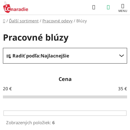
Prejsť
Hľadať
NÁKUP
na
obsah
KOŠÍK
Domov
/
Ďalší sortiment
/
Pracovné odevy
/
Blúzy
Pracovné blúzy
R
Radiť podľa:
Najlacnejšie
a
d
e
Cena
n
20
€
35
€
i
e
p
r
Zobrazených položiek:
6