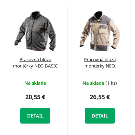
o
d
V
u
ý
k
p
t
i
o
s
v
p
Pracovná blúza
Pracovná blúza
r
montérky NEO BASIC
montérky NEO
o
COTTON
d
Na sklade
Na sklade
(1 ks)
u
20,55 €
26,55 €
k
t
DETAIL
DETAIL
o
v