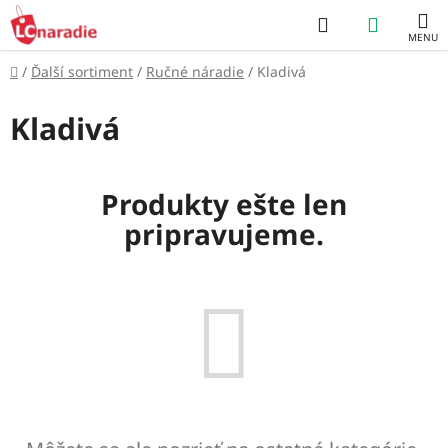
Prejsť
Hľadať
NÁKUP
na
obsah
KOŠÍK
Domov
/
Ďalší sortiment
/
Ručné náradie
/
Kladivá
Kladivá
Produkty ešte len
pripravujeme.