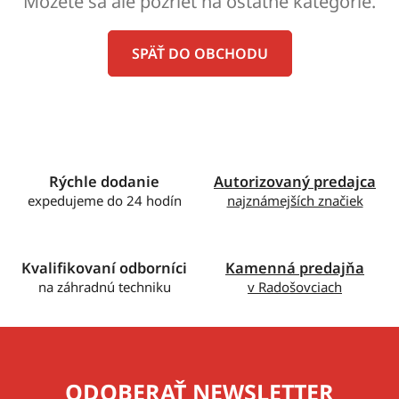
Môžete sa ale pozrieť na ostatné kategórie.
SPÄŤ DO OBCHODU
Rýchle dodanie
Autorizovaný predajca
expedujeme do 24 hodín
najznámejších značiek
Kvalifikovaní odborníci
Kamenná predajňa
na záhradnú techniku
v Radošovciach
ODOBERAŤ NEWSLETTER