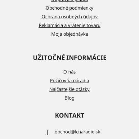
i
Obchodné podmienky
e
Ochrana osobných údajov
Reklamácia a vrátenie tovaru
Moja objednávka
UŽITOČNÉ INFORMÁCIE
O nás
Požičovňa náradia
Najčastejšie otázky
Blog
KONTAKT
obchod
@
lcnaradie.sk