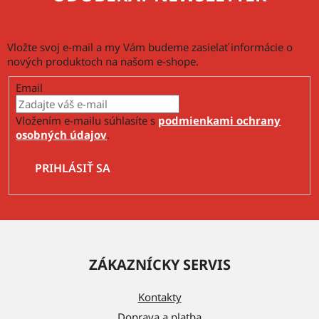
Vložte svoj e-mail a my Vám budeme zasielať informácie o
nových produktoch na našom e-shope.
Email
Vložením e-mailu súhlasíte s
podmienkami ochrany
osobných údajov
.
PRIHLÁSIŤ SA
Z
á
ZÁKAZNÍCKY SERVIS
p
ä
Kontakty
t
Doprava a platba