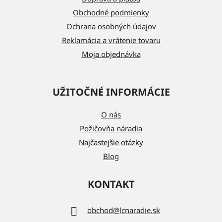
i
Obchodné podmienky
e
Ochrana osobných údajov
Reklamácia a vrátenie tovaru
Moja objednávka
UŽITOČNÉ INFORMÁCIE
O nás
Požičovňa náradia
Najčastejšie otázky
Blog
KONTAKT
obchod
@
lcnaradie.sk