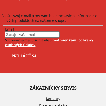
Vložte svoj e-mail a my Vám budeme zasielať informácie o
nových produktoch na našom e-shope.
Email
Vložením e-mailu súhlasíte s
podmienkami ochrany
osobných údajov
.
PRIHLÁSIŤ SA
Z
á
ZÁKAZNÍCKY SERVIS
p
ä
Kontakty
t
Doprava a platba