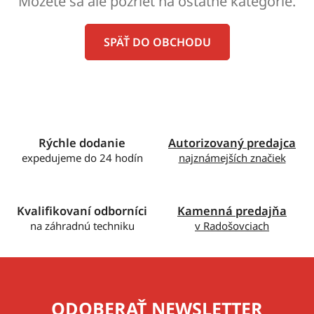
Môžete sa ale pozrieť na ostatné kategórie.
SPÄŤ DO OBCHODU
Rýchle dodanie
Autorizovaný predajca
expedujeme do 24 hodín
najznámejších značiek
Kvalifikovaní odborníci
Kamenná predajňa
na záhradnú techniku
v Radošovciach
ODOBERAŤ NEWSLETTER