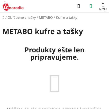
Prejsť
Hľadať
NÁKUP
na
obsah
KOŠÍK
Domov
/
Obľúbené značky
/
METABO
/
Kufre a tašky
METABO kufre a tašky
Produkty ešte len
pripravujeme.