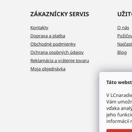
ZÁKAZNÍCKY SERVIS
UŽIT
Kontakty
O nás
Doprava a platba
Požičo
Obchodné podmienky
Najčast
Ochrana osobných údajov
Blog
Reklamácia a vrátenie tovaru
Moja objednávka
Táto webst
V LCnaradi
Vám umožni
vďaka analý
jeho funkci
informácií 