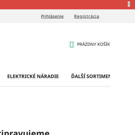
Prihlásenie
Registrácia
PRÁZDNY KOŠÍK
NÁKUPNÝ
KOŠÍK
ELEKTRICKÉ NÁRADIE
ĎALŠÍ SORTIMENT
OB
ripravujeme.