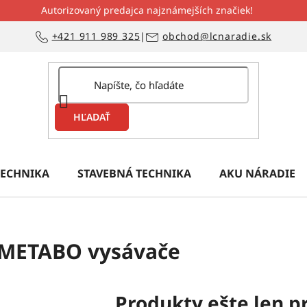
Autorizovaný predajca najznámejších značiek!
+421 911 989 325
|
obchod@lcnaradie.sk
HĽADAŤ
ECHNIKA
STAVEBNÁ TECHNIKA
AKU NÁRADIE
METABO vysávače
Produkty ešte len p