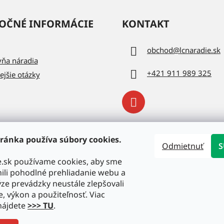
OČNÉ INFORMÁCIE
KONTAKT
obchod
@
lcnaradie.sk
vňa náradia
+421 911 989 325
ejšie otázky
ránka používa súbory cookies.
Odmietnuť
S
e.sk používame cookies, aby sme
li pohodlné prehliadanie webu a
ze prevádzky neustále zlepšovali
e, výkon a použiteľnosť. Viac
nájdete
>>> TU
.