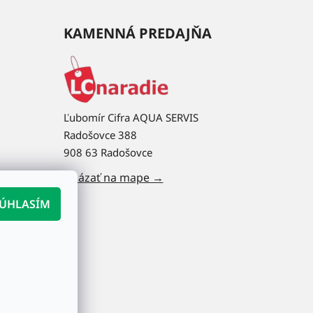
KAMENNÁ PREDAJŇA
Ľubomír Cifra AQUA SERVIS
Radošovce 388
908 63 Radošovce
Ukázať na mape →
ÚHLASÍM