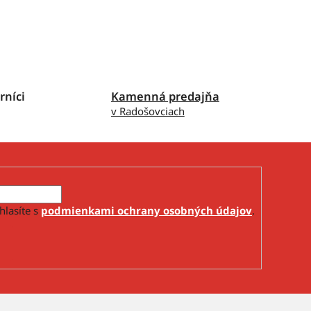
rníci
Kamenná predajňa
v Radošovciach
hlasíte s
podmienkami ochrany osobných údajov
.