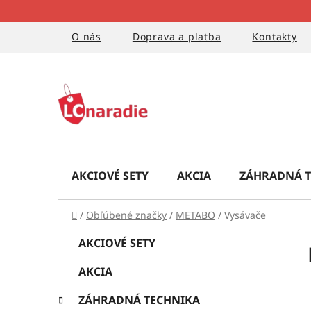
Prejsť
na
obsah
O nás
Doprava a platba
Kontakty
AKCIOVÉ SETY
AKCIA
ZÁHRADNÁ T
Domov
/
Obľúbené značky
/
METABO
/
Vysávače
B
K
Preskočiť
AKCIOVÉ SETY
a
kategórie
o
t
AKCIA
č
e
g
n
ZÁHRADNÁ TECHNIKA