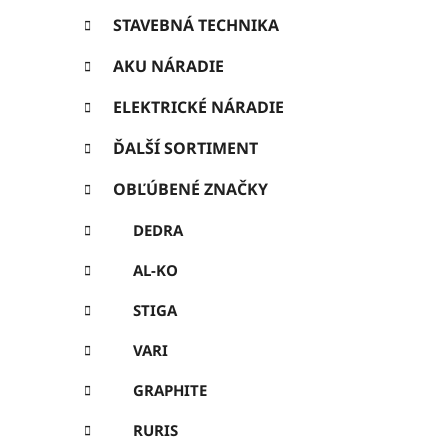
ó
ý
r
STAVEBNÁ TECHNIKA
p
i
e
AKU NÁRADIE
a
n
ELEKTRICKÉ NÁRADIE
e
ĎALŠÍ SORTIMENT
l
OBĽÚBENÉ ZNAČKY
DEDRA
AL-KO
STIGA
VARI
GRAPHITE
RURIS