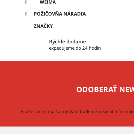
WEIMA
POŽIČOVŇA NÁRADIA
ZNAČKY
Rýchle dodanie
expedujeme do 24 hodín
Z
á
p
ODOBERAŤ NEW
ä
t
i
Vložte svoj e-mail a my Vám budeme zasielať informá
e