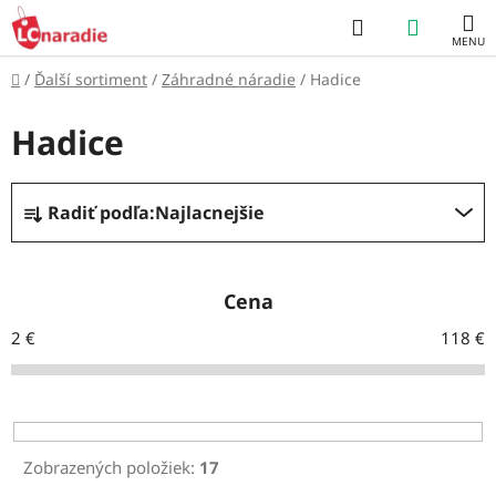
Prejsť
Hľadať
NÁKUP
na
obsah
KOŠÍK
Domov
/
Ďalší sortiment
/
Záhradné náradie
/
Hadice
Hadice
R
Radiť podľa:
Najlacnejšie
a
d
e
Cena
n
2
€
118
€
i
e
p
r
Zobrazených položiek:
17