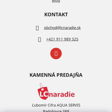
Blog
KONTAKT
obchod
@
lcnaradie.sk
+421 911 989 325
KAMENNÁ PREDAJŇA
Ľubomír Cifra AQUA SERVIS
Radošovce 388