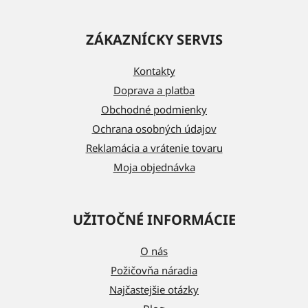
Z
á
ZÁKAZNÍCKY SERVIS
p
ä
Kontakty
t
Doprava a platba
i
Obchodné podmienky
e
Ochrana osobných údajov
Reklamácia a vrátenie tovaru
Moja objednávka
UŽITOČNÉ INFORMÁCIE
O nás
Požičovňa náradia
Najčastejšie otázky