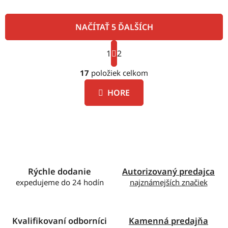
NAČÍTAŤ 5 ĎALŠÍCH
S
1
t
2
O
r
á
17
položiek celkom
v
n
l
k
HORE
á
o
d
v
a
a
c
n
i
i
e
e
p
Rýchle dodanie
Autorizovaný predajca
r
expedujeme do 24 hodín
najznámejších značiek
v
k
y
v
Kvalifikovaní odborníci
Kamenná predajňa