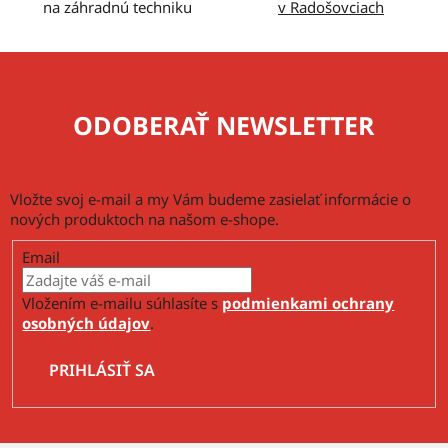
ý
na záhradnú techniku
v Radošovciach
p
i
s
u
ODOBERAŤ NEWSLETTER
Vložte svoj e-mail a my Vám budeme zasielať informácie o
nových produktoch na našom e-shope.
Email
Vložením e-mailu súhlasíte s
podmienkami ochrany
osobných údajov
.
PRIHLÁSIŤ SA