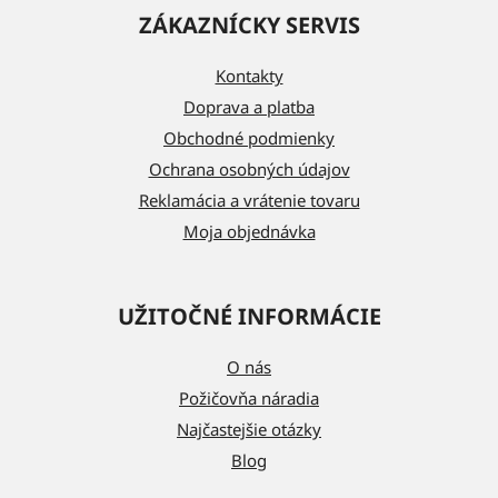
á
ZÁKAZNÍCKY SERVIS
p
ä
Kontakty
t
Doprava a platba
i
Obchodné podmienky
e
Ochrana osobných údajov
Reklamácia a vrátenie tovaru
Moja objednávka
UŽITOČNÉ INFORMÁCIE
O nás
Požičovňa náradia
Najčastejšie otázky
Blog