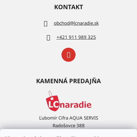
KONTAKT
obchod
@
lcnaradie.sk
+421 911 989 325
KAMENNÁ PREDAJŇA
Ľubomír Cifra AQUA SERVIS
Radošovce 388
908 63 Radošovce