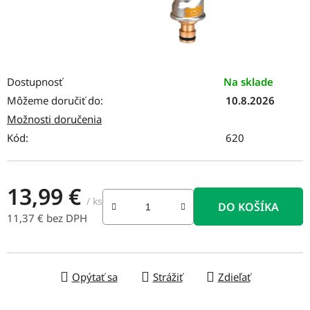
Dostupnosť
Na sklade
Môžeme doručiť do:
10.8.2026
Možnosti doručenia
Kód:
620
13,99 €
/ ks
DO KOŠÍKA
11,37 € bez DPH
Jednotková cena:
Opýtať sa
Strážiť
Zdieľať