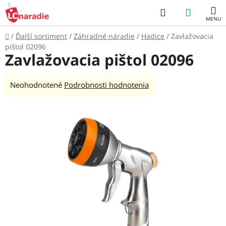
Prejsť
Hľadať
NÁKUP
na
obsah
KOŠÍK
Domov
/
Ďalší sortiment
/
Záhradné náradie
/
Hadice
/
Zavlažovacia
pištol 02096
Zavlažovacia pištol 02096
Priemerné
Neohodnotené
Podrobnosti hodnotenia
hodnotenie
produktu
je
0,0
z
5
hviezdičiek.