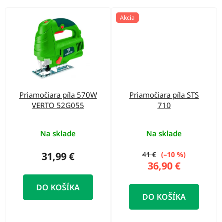
Akcia
Priamočiara píla 570W
Priamočiara píla STS
VERTO 52G055
710
Na sklade
Na sklade
31,99 €
41 €
(–10 %)
36,90 €
DO KOŠÍKA
DO KOŠÍKA