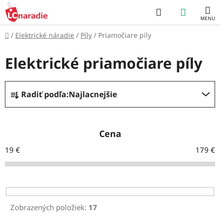
Prejsť
Hľadať
NÁKUP
na
obsah
KOŠÍK
Domov
/
Elektrické náradie
/
Píly
/
Priamočiare píly
Elektrické priamočiare píly
R
Radiť podľa:
Najlacnejšie
a
d
e
Cena
n
19
€
179
€
i
e
p
r
Zobrazených položiek:
17