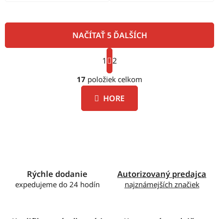
NAČÍTAŤ 5 ĎALŠÍCH
S
1
t
2
O
r
á
17
položiek celkom
v
n
l
k
HORE
á
o
d
v
a
a
c
n
i
i
e
e
p
Rýchle dodanie
Autorizovaný predajca
r
expedujeme do 24 hodín
najznámejších značiek
v
k
y