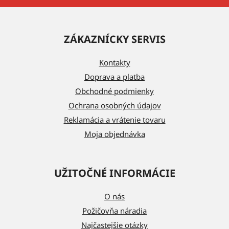
Z
á
ZÁKAZNÍCKY SERVIS
p
ä
Kontakty
t
Doprava a platba
i
Obchodné podmienky
e
Ochrana osobných údajov
Reklamácia a vrátenie tovaru
Moja objednávka
UŽITOČNÉ INFORMÁCIE
O nás
Požičovňa náradia
Najčastejšie otázky