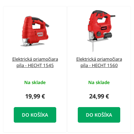
o
d
V
u
ý
k
p
t
i
o
s
v
p
Elektrická priamočiara
Elektrická priamočiara
r
píla - HECHT 1545
píla - HECHT 1560
o
d
Na sklade
Na sklade
u
19,99 €
24,99 €
k
t
DO KOŠÍKA
DO KOŠÍKA
o
v