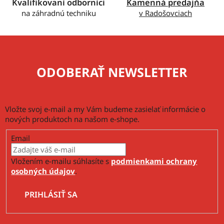
v
Kvalifikovaní odborníci
Kamenná predajňa
ý
na záhradnú techniku
v Radošovciach
p
i
s
u
ODOBERAŤ NEWSLETTER
Vložte svoj e-mail a my Vám budeme zasielať informácie o
nových produktoch na našom e-shope.
Email
Vložením e-mailu súhlasíte s
podmienkami ochrany
osobných údajov
.
PRIHLÁSIŤ SA