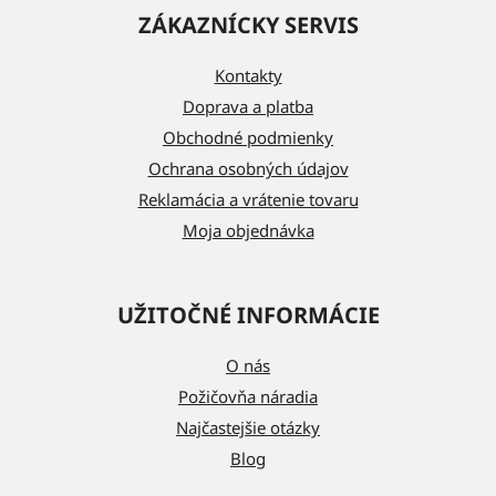
á
ZÁKAZNÍCKY SERVIS
p
ä
Kontakty
t
Doprava a platba
i
Obchodné podmienky
e
Ochrana osobných údajov
Reklamácia a vrátenie tovaru
Moja objednávka
UŽITOČNÉ INFORMÁCIE
O nás
Požičovňa náradia
Najčastejšie otázky
Blog