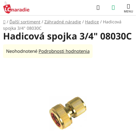
Prejsť
Hľadať
NÁKUP
na
obsah
KOŠÍK
Domov
/
Ďalší sortiment
/
Záhradné náradie
/
Hadice
/
Hadicová
spojka 3/4" 08030C
Hadicová spojka 3/4" 08030C
Priemerné
Neohodnotené
Podrobnosti hodnotenia
hodnotenie
produktu
je
0,0
z
5
hviezdičiek.