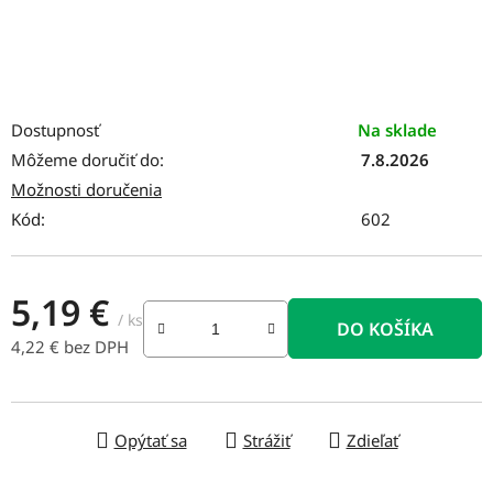
Dostupnosť
Na sklade
Môžeme doručiť do:
7.8.2026
Možnosti doručenia
Kód:
602
5,19 €
/ ks
DO KOŠÍKA
4,22 € bez DPH
Jednotková cena:
Opýtať sa
Strážiť
Zdieľať