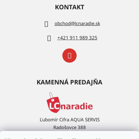
KONTAKT
obchod
@
lcnaradie.sk
+421 911 989 325
KAMENNÁ PREDAJŇA
Ľubomír Cifra AQUA SERVIS
Radošovce 388
908 63 Radošovce