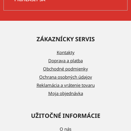
Z
á
ZÁKAZNÍCKY SERVIS
p
ä
Kontakty
t
Doprava a platba
i
Obchodné podmienky
e
Ochrana osobných údajov
Reklamácia a vrátenie tovaru
Moja objednávka
UŽITOČNÉ INFORMÁCIE
O nás