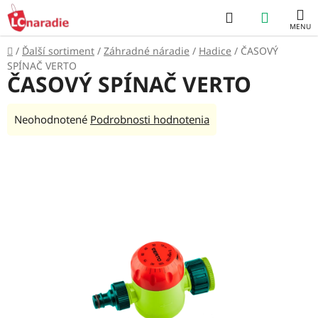
Prejsť
Hľadať
NÁKUP
na
obsah
KOŠÍK
Domov
/
Ďalší sortiment
/
Záhradné náradie
/
Hadice
/
ČASOVÝ
SPÍNAČ VERTO
ČASOVÝ SPÍNAČ VERTO
Priemerné
Neohodnotené
Podrobnosti hodnotenia
hodnotenie
produktu
je
0,0
z
5
hviezdičiek.