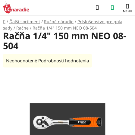
Prejsť
Hľadať
NÁKUP
na
obsah
KOŠÍK
Domov
/
Ďalší sortiment
/
Ručné náradie
/
Príslušenstvo pre gola
sady
/
Račne
/
Račňa 1/4" 150 mm NEO 08-504
Račňa 1/4" 150 mm NEO 08-
504
Priemerné
Neohodnotené
Podrobnosti hodnotenia
hodnotenie
produktu
je
0,0
z
5
hviezdičiek.