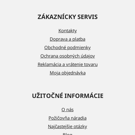
Z
á
ZÁKAZNÍCKY SERVIS
p
ä
Kontakty
t
Doprava a platba
i
Obchodné podmienky
e
Ochrana osobných údajov
Reklamácia a vrátenie tovaru
Moja objednávka
UŽITOČNÉ INFORMÁCIE
O nás
Požičovňa náradia
Najčastejšie otázky
Blog