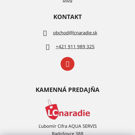
KONTAKT
obchod
@
lcnaradie.sk
+421 911 989 325
KAMENNÁ PREDAJŇA
Ľubomír Cifra AQUA SERVIS
Radošovce 388