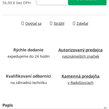
56,90 € bez DPH
Jednotková cena:
Opýtať sa
Strážiť
Zdieľať
Rýchle dodanie
Autorizovaný predajca
expedujeme do 24 hodín
najznámejších značiek
Kvalifikovaní odborníci
Kamenná predajňa
na záhradnú techniku
v Radošovciach
Popis