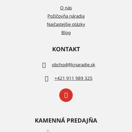
O nás
Požičovňa náradia
Najčastejšie otázky
Blog
KONTAKT
obchod
@
lcnaradie.sk
+421 911 989 325
KAMENNÁ PREDAJŇA