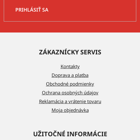
PRIHLÁSIŤ SA
Z
á
ZÁKAZNÍCKY SERVIS
p
ä
Kontakty
t
Doprava a platba
i
Obchodné podmienky
e
Ochrana osobných údajov
Reklamácia a vrátenie tovaru
Moja objednávka
UŽITOČNÉ INFORMÁCIE