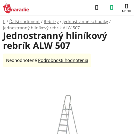
Prejsť
Hľadať
NÁKUP
na
obsah
KOŠÍK
Domov
/
Ďalší sortiment
/
Rebríky
/
Jednostranné schodíky
/
Jednostranný hliníkový rebrík ALW 507
Jednostranný hliníkový
rebrík ALW 507
Priemerné
Neohodnotené
Podrobnosti hodnotenia
hodnotenie
produktu
je
0,0
z
5
hviezdičiek.