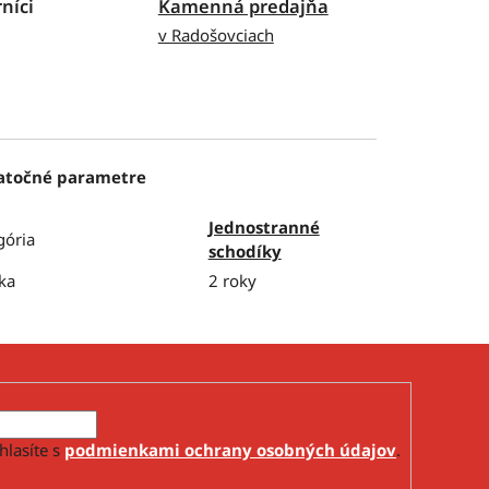
níci
Kamenná predajňa
v Radošovciach
atočné parametre
Jednostranné
gória
schodíky
ka
2 roky
hlasíte s
podmienkami ochrany osobných údajov
.