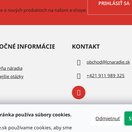
PRIHLÁSIŤ SA
cie o nových produktoch na našom e-shope.
OČNÉ INFORMÁCIE
KONTAKT
obchod
@
lcnaradie.sk
vňa náradia
+421 911 989 325
ejšie otázky
ránka používa súbory cookies.
Odmietnuť
S
e.sk používame cookies, aby sme