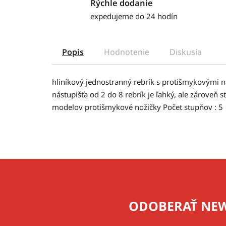
Rýchle dodanie
expedujeme do 24 hodín
Popis
Hodnotenie
Diskusia
hliníkový jednostranný rebrík s protišmykovými 
nástupišťa od 2 do 8 rebrík je ľahký, ale zároveň
modelov protišmykové nožičky Počet stupňov : 5
Z
á
p
ODOBERAŤ NEW
ä