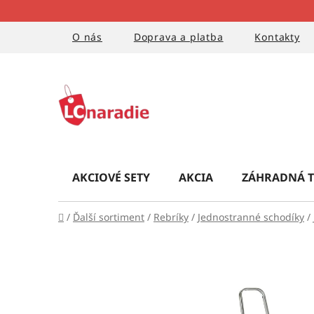
Prejsť
na
obsah
O nás
Doprava a platba
Kontakty
AKCIOVÉ SETY
AKCIA
ZÁHRADNÁ T
Domov
/
Ďalší sortiment
/
Rebríky
/
Jednostranné schodíky
/