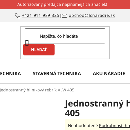
Autorizovaný predajca najznámejších značiek!
+421 911 989 325
|
obchod@lcnaradie.sk
HĽADAŤ
ECHNIKA
STAVEBNÁ TECHNIKA
AKU NÁRADIE
Jednostranný hliníkový rebrík ALW 405
Jednostranný h
405
Priemerné
Neohodnotené
Podrobnosti ho