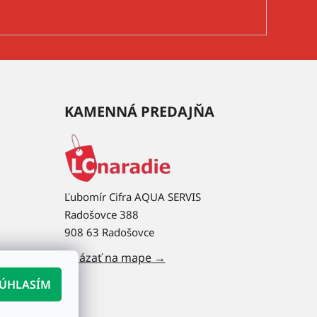
KAMENNÁ PREDAJŇA
Ľubomír Cifra AQUA SERVIS
Radošovce 388
908 63 Radošovce
Ukázať na mape →
ÚHLASÍM