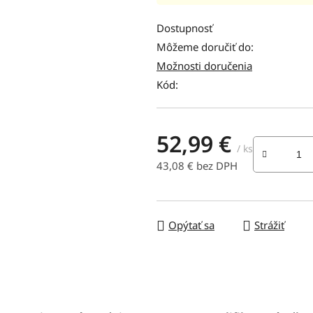
hodnotenie
produktu
Dostupnosť
je
Môžeme doručiť do:
0,0
Možnosti doručenia
z
Kód:
5
hviezdičiek.
52,99 €
/ ks
43,08 € bez DPH
Jednotková cena:
Opýtať sa
Strážiť