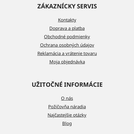
á
ZÁKAZNÍCKY SERVIS
p
ä
Kontakty
t
Doprava a platba
i
Obchodné podmienky
e
Ochrana osobných údajov
Reklamácia a vrátenie tovaru
Moja objednávka
UŽITOČNÉ INFORMÁCIE
O nás
Požičovňa náradia
Najčastejšie otázky
Blog