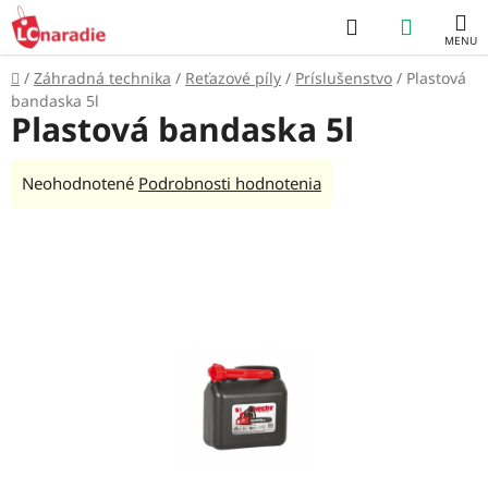
Prejsť
Hľadať
NÁKUP
na
obsah
KOŠÍK
Domov
/
Záhradná technika
/
Reťazové píly
/
Príslušenstvo
/
Plastová
bandaska 5l
Plastová bandaska 5l
Priemerné
Neohodnotené
Podrobnosti hodnotenia
hodnotenie
produktu
je
0,0
z
5
hviezdičiek.