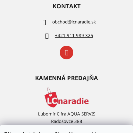
KONTAKT
obchod
@
lcnaradie.sk
+421 911 989 325
KAMENNÁ PREDAJŇA
Ľubomír Cifra AQUA SERVIS
Radošovce 388
908 63 Radošovce