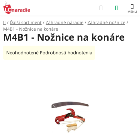
Prejsť
Hľadať
NÁKUP
na
obsah
KOŠÍK
Domov
/
Ďalší sortiment
/
Záhradné náradie
/
Záhradné nožnice
/
M4B1 - Nožnice na konáre
M4B1 - Nožnice na konáre
Priemerné
Neohodnotené
Podrobnosti hodnotenia
hodnotenie
produktu
je
0,0
z
5
hviezdičiek.