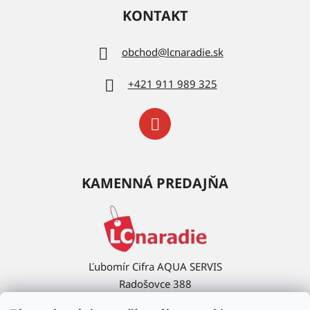
KONTAKT
obchod
@
lcnaradie.sk
+421 911 989 325
KAMENNÁ PREDAJŇA
Ľubomír Cifra AQUA SERVIS
Radošovce 388
908 63 Radošovce