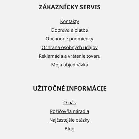
á
ZÁKAZNÍCKY SERVIS
p
ä
Kontakty
t
Doprava a platba
i
Obchodné podmienky
e
Ochrana osobných údajov
Reklamácia a vrátenie tovaru
Moja objednávka
UŽITOČNÉ INFORMÁCIE
O nás
Požičovňa náradia
Najčastejšie otázky
Blog