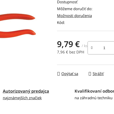
produktu
Dostupnosť
je
Môžeme doručiť do:
0,0
Možnosti doručenia
z
Kód:
5
hviezdičiek.
9,79 €
/ ks
7,96 € bez DPH
Jednotková cena:
Opýtať sa
Strážiť
Autorizovaný predajca
Kvalifikovaní odbor
najznámejších značiek
na záhradnú techniku