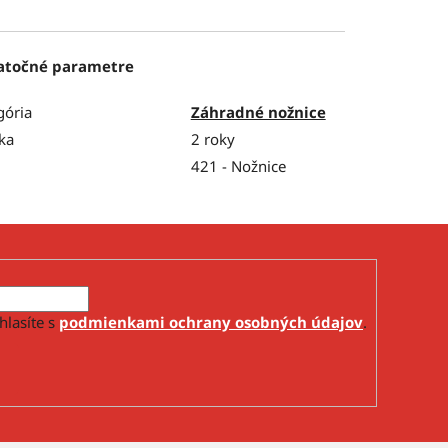
atočné parametre
gória
Záhradné nožnice
ka
2 roky
421 - Nožnice
hlasíte s
podmienkami ochrany osobných údajov
.