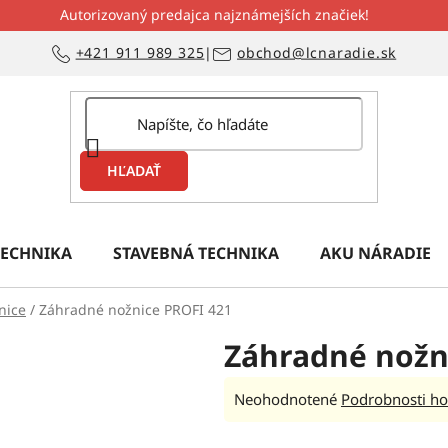
Autorizovaný predajca najznámejších značiek!
+421 911 989 325
|
obchod@lcnaradie.sk
HĽADAŤ
ECHNIKA
STAVEBNÁ TECHNIKA
AKU NÁRADIE
nice
/
Záhradné nožnice PROFI 421
Záhradné nožn
Priemerné
Neohodnotené
Podrobnosti ho
hodnotenie