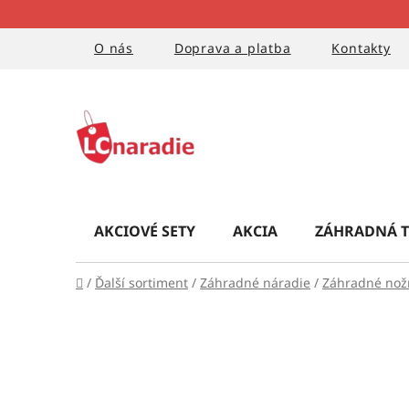
Prejsť
na
obsah
O nás
Doprava a platba
Kontakty
AKCIOVÉ SETY
AKCIA
ZÁHRADNÁ T
Domov
/
Ďalší sortiment
/
Záhradné náradie
/
Záhradné nož