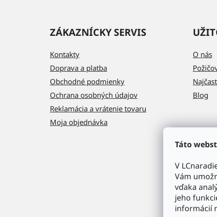
ZÁKAZNÍCKY SERVIS
UŽIT
Kontakty
O nás
Doprava a platba
Požičo
Obchodné podmienky
Najčast
Ochrana osobných údajov
Blog
Reklamácia a vrátenie tovaru
Moja objednávka
Táto webst
V LCnaradi
Vám umožni
vďaka analý
jeho funkci
informácií 