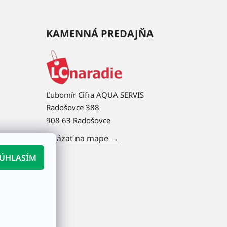
KAMENNÁ PREDAJŇA
Ľubomír Cifra AQUA SERVIS
Radošovce 388
908 63 Radošovce
Ukázať na mape →
ÚHLASÍM