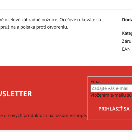
vé oceľové záhradné nožnice. Oceľové rukoväte sú
Dod
užina a poistka proti otvoreniu.
Kate
Záru
EAN
Email
SLETTER
Vložením e-mailu sú
PRIHLÁSIŤ SA
cie o nových produktoch na našom e-shope.