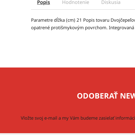
Popis
Hodnotenie
Diskusia
Parametre dĺžka (cm) 21 Popis tovaru Dvojčepeľo
opatrené protišmykovým povrchom. Integrovaná pr
Z
á
p
ODOBERAŤ NEW
ä
t
i
Vložte svoj e-mail a my Vám budeme zasielať informá
e