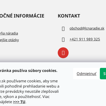
OČNÉ INFORMÁCIE
KONTAKT
obchod
@
lcnaradie.sk
vňa náradia
+421 911 989 325
ejšie otázky
ránka používa súbory cookies.
Odmietnuť
S
e.sk používame cookies, aby sme
li pohodlné prehliadanie webu a
ze prevádzky neustále zlepšovali
e, výkon a použiteľnosť. Viac
nájdete
>>> TU
.