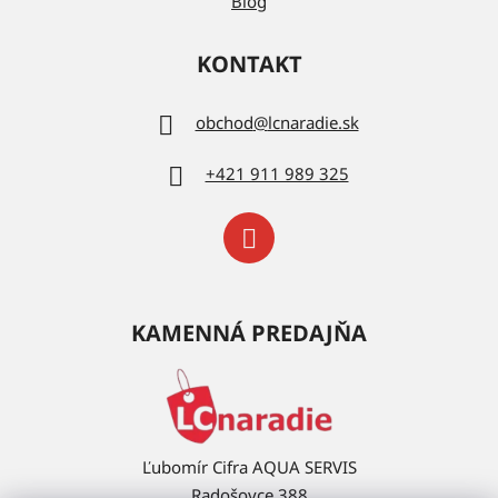
Blog
KONTAKT
obchod
@
lcnaradie.sk
+421 911 989 325
KAMENNÁ PREDAJŇA
Ľubomír Cifra AQUA SERVIS
Radošovce 388