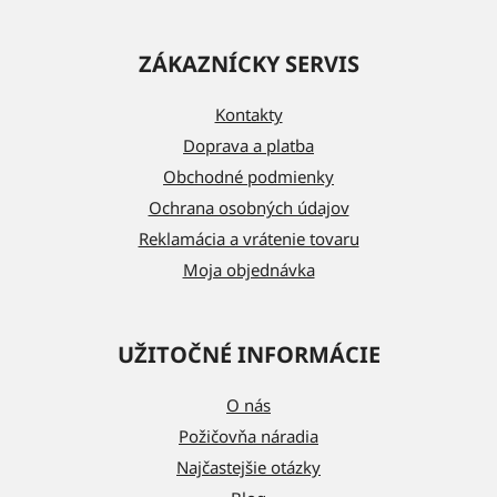
Z
á
ZÁKAZNÍCKY SERVIS
p
ä
Kontakty
t
Doprava a platba
i
Obchodné podmienky
e
Ochrana osobných údajov
Reklamácia a vrátenie tovaru
Moja objednávka
UŽITOČNÉ INFORMÁCIE
O nás
Požičovňa náradia
Najčastejšie otázky