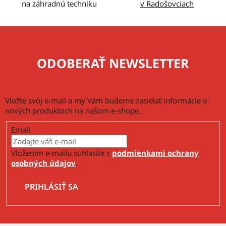
ý
na záhradnú techniku
v Radošovciach
p
i
s
u
ODOBERAŤ NEWSLETTER
Vložte svoj e-mail a my Vám budeme zasielať informácie o
nových produktoch na našom e-shope.
Email
Vložením e-mailu súhlasíte s
podmienkami ochrany
osobných údajov
.
PRIHLÁSIŤ SA