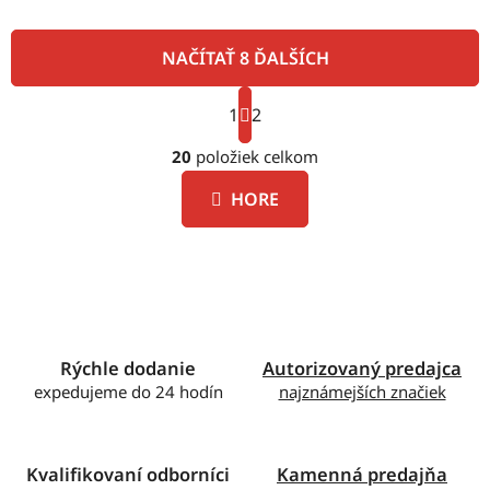
NAČÍTAŤ 8 ĎALŠÍCH
S
1
t
2
O
r
á
20
položiek celkom
v
n
l
k
HORE
á
o
d
v
a
a
c
n
i
i
e
e
p
Rýchle dodanie
Autorizovaný predajca
r
expedujeme do 24 hodín
najznámejších značiek
v
k
y
v
Kvalifikovaní odborníci
Kamenná predajňa