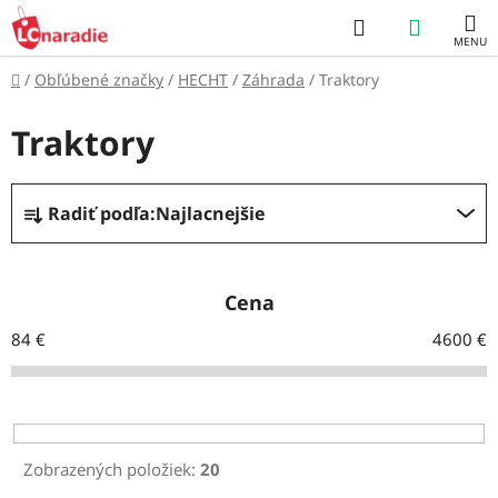
Prejsť
Hľadať
NÁKUP
na
obsah
KOŠÍK
Domov
/
Obľúbené značky
/
HECHT
/
Záhrada
/
Traktory
Traktory
R
Radiť podľa:
Najlacnejšie
a
d
e
Cena
n
84
€
4600
€
i
e
p
r
Zobrazených položiek:
20