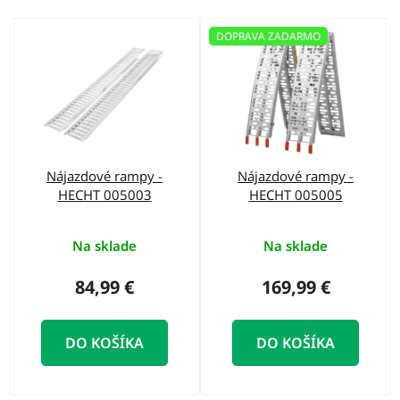
o
d
V
DOPRAVA ZADARMO
u
ý
k
p
t
i
o
s
v
p
Nájazdové rampy -
Nájazdové rampy -
r
HECHT 005003
HECHT 005005
o
d
Na sklade
Na sklade
u
84,99 €
169,99 €
k
t
DO KOŠÍKA
DO KOŠÍKA
o
v