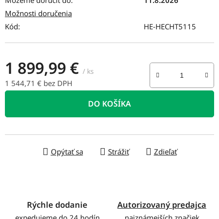
Možnosti doručenia
Kód:
HE-HECHT5115
1 899,99 €
/ ks
1 544,71 € bez DPH
Jednotková cena:
DO KOŠÍKA
Opýtať sa
Strážiť
Zdieľať
Rýchle dodanie
Autorizovaný predajca
expedujeme do 24 hodín
najznámejších značiek