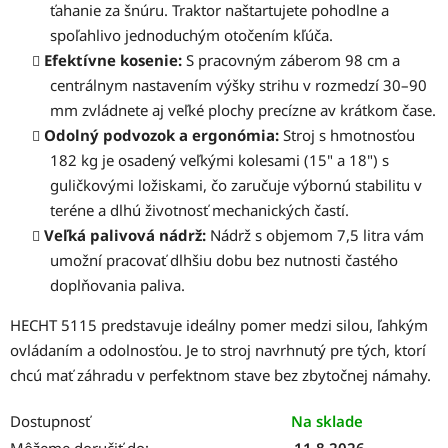
ťahanie za šnúru. Traktor naštartujete pohodlne a
spoľahlivo jednoduchým otočením kľúča.
Efektívne kosenie:
S pracovným záberom 98 cm a
centrálnym nastavením výšky strihu v rozmedzí 30–90
mm zvládnete aj veľké plochy precízne av krátkom čase.
Odolný podvozok a ergonómia:
Stroj s hmotnosťou
182 kg je osadený veľkými kolesami (15" a 18") s
guličkovými ložiskami, čo zaručuje výbornú stabilitu v
teréne a dlhú životnosť mechanických častí.
Veľká palivová nádrž:
Nádrž s objemom 7,5 litra vám
umožní pracovať dlhšiu dobu bez nutnosti častého
doplňovania paliva.
HECHT 5115 predstavuje ideálny pomer medzi silou, ľahkým
ovládaním a odolnosťou. Je to stroj navrhnutý pre tých, ktorí
chcú mať záhradu v perfektnom stave bez zbytočnej námahy.
Dostupnosť
Na sklade
Môžeme doručiť do:
11.8.2026