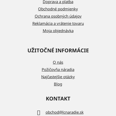
t
Doprava a platba
i
Obchodné podmienky
e
Ochrana osobných údajov
Reklamácia a vrátenie tovaru
Moja objednávka
UŽITOČNÉ INFORMÁCIE
O nás
Požičovňa náradia
Najčastejšie otázky
Blog
KONTAKT
obchod
@
lcnaradie.sk