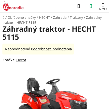
Prejsť
Hľadať
NÁKUP
na
obsah
KOŠÍK
Domov
/
Obľúbené značky
/
HECHT
/
Záhrada
/
Traktory
/
Záhradný
traktor - HECHT 5115
Záhradný traktor - HECHT
5115
Priemerné
Neohodnotené
Podrobnosti hodnotenia
hodnotenie
Značka:
Hecht
produktu
je
0,0
z
5
hviezdičiek.