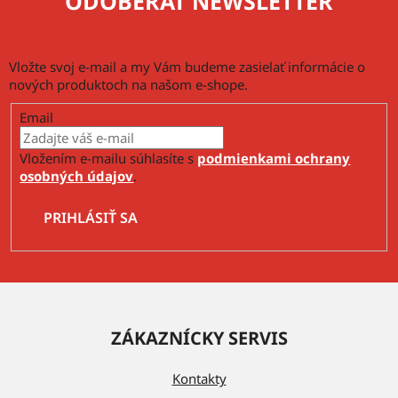
ODOBERAŤ NEWSLETTER
Vložte svoj e-mail a my Vám budeme zasielať informácie o
nových produktoch na našom e-shope.
Email
Vložením e-mailu súhlasíte s
podmienkami ochrany
osobných údajov
.
PRIHLÁSIŤ SA
Z
á
ZÁKAZNÍCKY SERVIS
p
ä
Kontakty