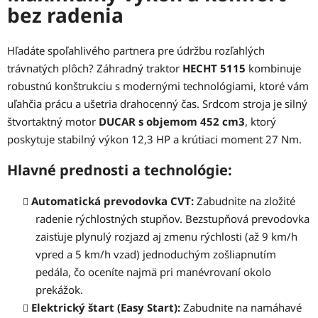
bez radenia
Hľadáte spoľahlivého partnera pre údržbu rozľahlých
trávnatých plôch? Záhradný traktor
HECHT 5115
kombinuje
robustnú konštrukciu s modernými technológiami, ktoré vám
uľahčia prácu a ušetria drahocenný čas. Srdcom stroja je silný
štvortaktný motor
DUCAR s objemom 452 cm3
, ktorý
poskytuje stabilný výkon 12,3 HP a krútiaci moment 27 Nm.
Hlavné prednosti a technológie:
Automatická prevodovka CVT:
Zabudnite na zložité
radenie rýchlostných stupňov. Bezstupňová prevodovka
zaisťuje plynulý rozjazd aj zmenu rýchlosti (až 9 km/h
vpred a 5 km/h vzad) jednoduchým zošliapnutím
pedála, čo oceníte najmä pri manévrovaní okolo
prekážok.
Elektrický štart (Easy Start):
Zabudnite na namáhavé