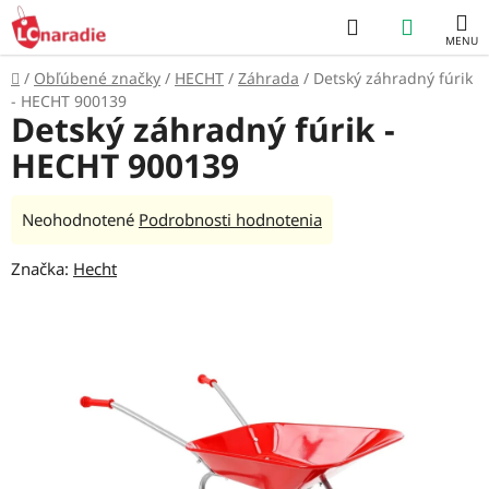
Prejsť
Hľadať
NÁKUP
na
obsah
KOŠÍK
Domov
/
Obľúbené značky
/
HECHT
/
Záhrada
/
Detský záhradný fúrik
- HECHT 900139
Detský záhradný fúrik -
HECHT 900139
Priemerné
Neohodnotené
Podrobnosti hodnotenia
hodnotenie
Značka:
Hecht
produktu
je
0,0
z
5
hviezdičiek.