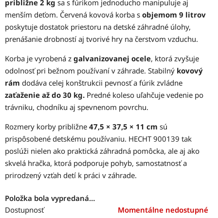
približne 2 kg
sa s fúrikom jednoducho manipuluje aj
menším deťom. Červená kovová korba s
objemom 9 litrov
poskytuje dostatok priestoru na detské záhradné úlohy,
prenášanie drobností aj tvorivé hry na čerstvom vzduchu.
Korba je vyrobená z
galvanizovanej ocele
, ktorá zvyšuje
odolnosť pri bežnom používaní v záhrade. Stabilný
kovový
rám
dodáva celej konštrukcii pevnosť a fúrik zvládne
zaťaženie až do 30 kg.
Predné koleso uľahčuje vedenie po
trávniku, chodníku aj spevnenom povrchu.
Rozmery korby približne
47,5 × 37,5 × 11 cm
sú
prispôsobené detskému používaniu. HECHT 900139 tak
poslúži nielen ako praktická záhradná pomôcka, ale aj ako
skvelá hračka, ktorá podporuje pohyb, samostatnosť a
prirodzený vzťah detí k práci v záhrade.
Položka bola vypredaná…
Dostupnosť
Momentálne nedostupné