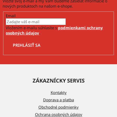
Vložte svoj e-mail a my Vám budeme zasielať informácie o
nových produktoch na našom e-shope.
Email
Vložením e-mailu súhlasíte s
podmienkami ochrany
osobných údajov
.
PRIHLÁSIŤ SA
Z
á
ZÁKAZNÍCKY SERVIS
p
ä
Kontakty
t
Doprava a platba
i
Obchodné podmienky
e
Ochrana osobných údajov