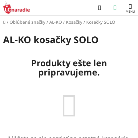
Prejsť
Hľadať
NÁKUP
na
obsah
KOŠÍK
Domov
/
Obľúbené značky
/
AL-KO
/
Kosačky
/
Kosačky SOLO
AL-KO kosačky SOLO
Produkty ešte len
pripravujeme.