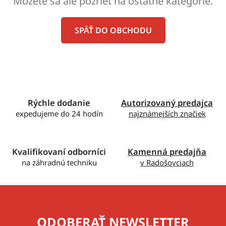
Môžete sa ale pozrieť na ostatné kategórie.
SPÄŤ DO OBCHODU
Rýchle dodanie
Autorizovaný predajca
expedujeme do 24 hodín
najznámejších značiek
Kvalifikovaní odborníci
Kamenná predajňa
na záhradnú techniku
v Radošovciach
ODOBERAŤ NEWSLETTER