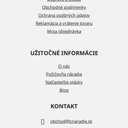
i
Obchodné podmienky
e
Ochrana osobných údajov
Reklamácia a vrátenie tovaru
Moja objednávka
UŽITOČNÉ INFORMÁCIE
O nás
Požičovňa náradia
Najčastejšie otázky
Blog
KONTAKT
obchod
@
lcnaradie.sk