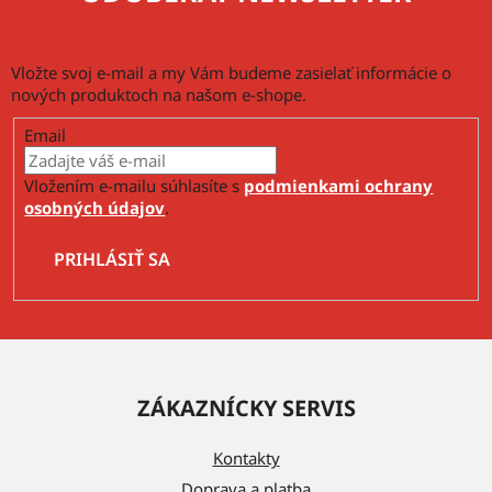
Vložte svoj e-mail a my Vám budeme zasielať informácie o
nových produktoch na našom e-shope.
Email
Vložením e-mailu súhlasíte s
podmienkami ochrany
osobných údajov
.
PRIHLÁSIŤ SA
Z
á
ZÁKAZNÍCKY SERVIS
p
ä
Kontakty
t
Doprava a platba