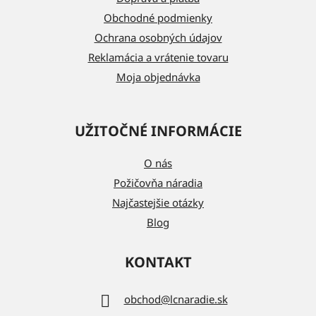
i
Obchodné podmienky
e
Ochrana osobných údajov
Reklamácia a vrátenie tovaru
Moja objednávka
UŽITOČNÉ INFORMÁCIE
O nás
Požičovňa náradia
Najčastejšie otázky
Blog
KONTAKT
obchod
@
lcnaradie.sk