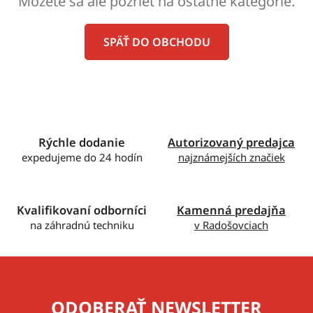
Môžete sa ale pozrieť na ostatné kategórie.
SPÄŤ DO OBCHODU
Rýchle dodanie
Autorizovaný predajca
expedujeme do 24 hodín
najznámejších značiek
Kvalifikovaní odborníci
Kamenná predajňa
na záhradnú techniku
v Radošovciach
ODOBERAŤ NEWSLETTER