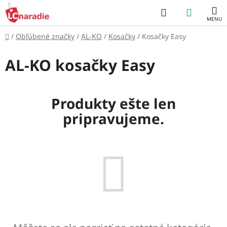
Prejsť
Hľadať
NÁKUP
na
obsah
KOŠÍK
Domov
/
Obľúbené značky
/
AL-KO
/
Kosačky
/
Kosačky Easy
AL-KO kosačky Easy
Produkty ešte len
pripravujeme.