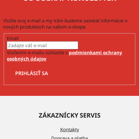
Vložte svoj e-mail a my Vám budeme zasielať informácie o
nových produktoch na našom e-shope.
Email
Vložením e-mailu súhlasíte s
podmienkami ochrany
osobných údajov
.
PRIHLÁSIŤ SA
Z
á
ZÁKAZNÍCKY SERVIS
p
ä
Kontakty
t
Doprava a platba