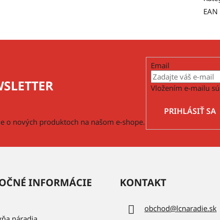
EAN
Email
SLETTER
Vložením e-mailu sú
PRIHLÁSIŤ SA
cie o nových produktoch na našom e-shope.
OČNÉ INFORMÁCIE
KONTAKT
obchod
@
lcnaradie.sk
vňa náradia