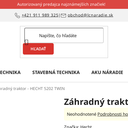
Autorizovaný predajca najznámejších značiek!
+421 911 989 325
|
obchod@lcnaradie.sk
HĽADAŤ
ECHNIKA
STAVEBNÁ TECHNIKA
AKU NÁRADIE
hradný traktor - HECHT 5202 TWIN
Záhradný trak
Priemerné
Neohodnotené
Podrobnosti ho
hodnotenie
Značka:
Hecht