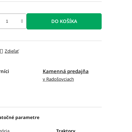
DO KOŠÍKA
Zdieľať
níci
Kamenná predajňa
v Radošovciach
atočné parametre
gória
Traktory