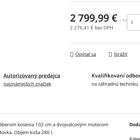
2 799,99 €
/ ks
2 276,41 € bez DPH
Jednotková cena:
Opýtať sa
Strážiť
Autorizovaný predajca
Kvalifikovaní odbor
najznámejších značiek
na záhradnú techniku
záberom kosenia 102 cm a dvojvalcovým motorom
Dod
ovka. Objem koša 280 l.
Kate