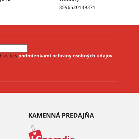
8596520149371
hlasíte s
podmienkami ochrany osobných údajov
.
KAMENNÁ PREDAJŇA