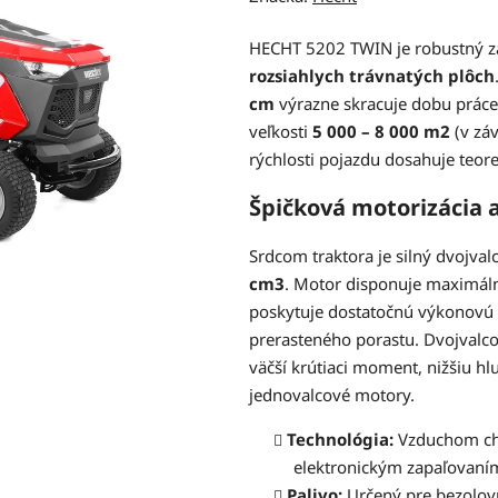
produktu
je
HECHT 5202 TWIN je robustný zá
0,0
rozsiahlych trávnatých plôch
z
cm
výrazne skracuje dobu práce
5
veľkosti
5 000 – 8 000 m2
(v záv
hviezdičiek.
rýchlosti pojazdu dosahuje teor
Špičková motorizácia 
Srdcom traktora je silný dvojva
cm3
. Motor disponuje maxim
poskytuje dostatočnú výkonovú r
prerasteného porastu. Dvojvalcov
väčší krútiaci moment, nižšiu hl
jednovalcové motory.
Technológia:
Vzduchom ch
elektronickým zapaľovaní
Palivo:
Určený pre bezolovn