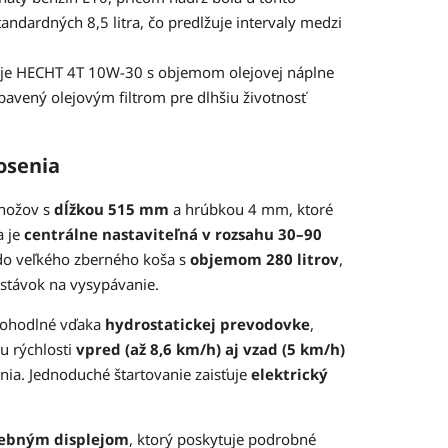
ndardných 8,5 litra, čo predlžuje intervaly medzi
je HECHT 4T 10W-30 s objemom olejovej náplne
vybavený olejovým filtrom pre dlhšiu životnosť
osenia
nožov s
dĺžkou 515 mm
a hrúbkou 4 mm, ktoré
a je
centrálne nastaviteľná v rozsahu 30–90
do veľkého zberného koša s
objemom 280 litrov
,
astávok na vysypávanie.
 pohodlné vďaka
hydrostatickej prevodovke
,
u rýchlosti
vpred (až 8,6 km/h) aj vzad (5 km/h)
ia. Jednoduché štartovanie zaisťuje
elektrický
rebným displejom
, ktorý poskytuje podrobné