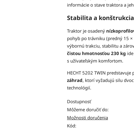
informácie o stave traktora a je
Stabilita a konštrukcia
Traktor je osadený
nízkoprofil
pohyb po trávniku (predný 15 × 
výbornú trakciu, stabilitu a zár
čistou hmotnosťou 230 kg
ide
s užívateľským komfortom.
HECHT 5202 TWIN predstavuje pr
záhrad
, ktorí vyžadujú silu dvo
technológií.
Dostupnosť
Môžeme doručiť do:
Možnosti doručenia
Kód: