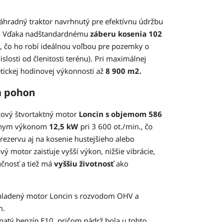
hradný traktor navrhnutý pre efektívnu údržbu
. Vďaka nadštandardnému
záberu kosenia 102
, čo ho robí ideálnou voľbou pre pozemky o
islosti od členitosti terénu). Pri maximálnej
etickej hodinovej výkonnosti až
8 900 m2.
a pohon
lcový štvortaktný motor
Loncin s objemom 586
álnym výkonom
12,5 kW
pri 3 600 ot./min., čo
ezervu aj na kosenie hustejšieho alebo
ý motor zaisťuje vyšší výkon, nižšie vibrácie,
učnosť a tiež má
vyššiu životnosť
ako
ladený motor Loncin s rozvodom OHV a
m.
atý benzín E10, pričom nádrž bola u tohto