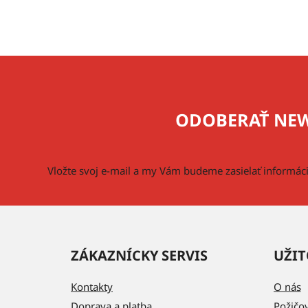
Z
á
p
ODOBERAŤ NEW
ä
t
i
Vložte svoj e-mail a my Vám budeme zasielať informá
e
ZÁKAZNÍCKY SERVIS
UŽIT
Kontakty
O nás
Doprava a platba
Požičo