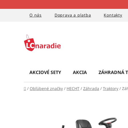
Prejsť
na
obsah
O nás
Doprava a platba
Kontakty
AKCIOVÉ SETY
AKCIA
ZÁHRADNÁ T
Domov
/
Obľúbené značky
/
HECHT
/
Záhrada
/
Traktory
/
Zá