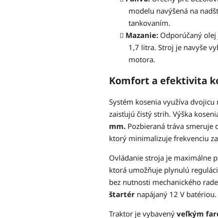
modelu navýšená na nadšta
tankovaním.
Mazanie:
Odporúčaný olej 
1,7 litra. Stroj je navyše 
motora.
Komfort a efektivita k
Systém kosenia využíva dvojicu 
zaisťujú čistý strih. Výška koseni
mm.
Pozbieraná tráva smeruje 
ktorý minimalizuje frekvenciu z
Ovládanie stroja je maximálne
ktorá umožňuje plynulú reguláci
bez nutnosti mechanického raden
štartér
napájaný 12 V batériou.
Traktor je vybavený
veľkým fa