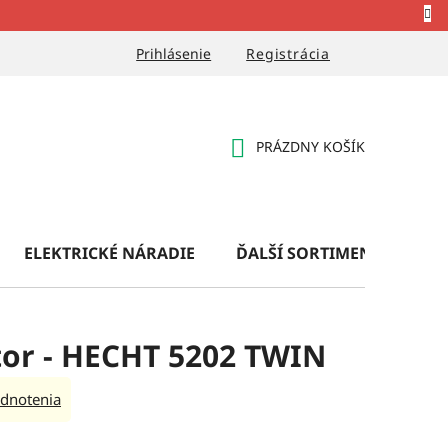
Prihlásenie
Registrácia
PRÁZDNY KOŠÍK
NÁKUPNÝ
KOŠÍK
ELEKTRICKÉ NÁRADIE
ĎALŠÍ SORTIMENT
OB
tor - HECHT 5202 TWIN
dnotenia